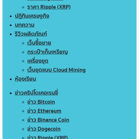
ราคา Ripple (XRP)
ปฏิทินเศรษฐกิจ
บทความ
รีวิวผลิตภัณฑ์
เว็บซื้อขาย
กระเป๋าเก็บเหรียญ
เครื่องขุด
เว็บขุดแบบ Cloud Mining
ห้องเรียน
ข่าวคริปโตเคอเรนซี่
ข่าว Bitcoin
ข่าว Ethereum
ข่าว Binance Coin
ข่าว Dogecoin
ข่าว Ripple (XRP)