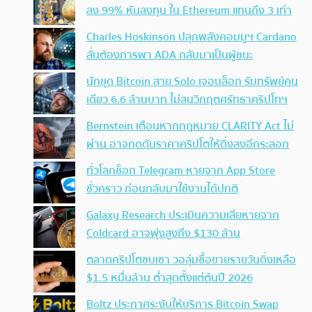
ลง 99% หันลงทุน ใน Ethereum แทนถึง 3 เท่า
Charles Hoskinson ปลุกพลังคอมมูฯ Cardano
ลั่นต้องการพา ADA กลับมาเป็นผู้ชนะ
นักขุด Bitcoin สาย Solo เจอบล็อก รับทรัพย์คน
เดียว 6.6 ล้านบาท ไม่สนวิกฤตศรัทธาคริปโทฯ
Bernstein เตือนหากกฎหมาย CLARITY Act ไม่
ผ่าน อาจกดดันราคาคริปโตให้ดิ่งลงอีกระลอก
ทั่วโลกช็อก Telegram หายจาก App Store
ชั่วคราว ก่อนกลับมาใช้งานได้ปกติ
Galaxy Research ประเมินความเสียหายจาก
Coldcard อาจพุ่งสูงถึง $130 ล้าน
ตลาดคริปโตซบเซา วอลุ่มซื้อขายรายวันดิ่งเหลือ
$1.5 หมื่นล้าน ต่ำสุดตั้งแต่ต้นปี 2026
Boltz ประกาศระงับให้บริการ Bitcoin Swap