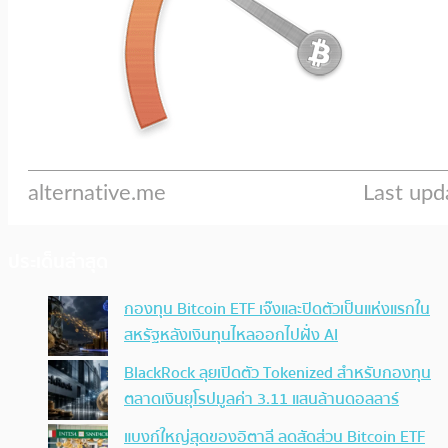
ประเด็นล่าสุด
กองทุน Bitcoin ETF เจ๊งและปิดตัวเป็นแห่งแรกใน
สหรัฐหลังเงินทุนไหลออกไปฝั่ง AI
BlackRock ลุยเปิดตัว Tokenized สำหรับกองทุน
ตลาดเงินยุโรปมูลค่า 3.11 แสนล้านดอลลาร์
แบงก์ใหญ่สุดของอิตาลี ลดสัดส่วน Bitcoin ETF