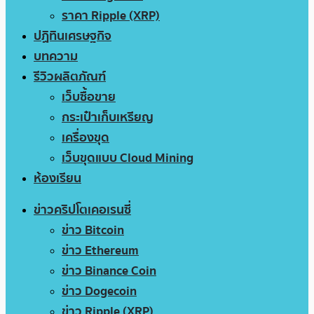
ราคา Ripple (XRP)
ปฏิทินเศรษฐกิจ
บทความ
รีวิวผลิตภัณฑ์
เว็บซื้อขาย
กระเป๋าเก็บเหรียญ
เครื่องขุด
เว็บขุดแบบ Cloud Mining
ห้องเรียน
ข่าวคริปโตเคอเรนซี่
ข่าว Bitcoin
ข่าว Ethereum
ข่าว Binance Coin
ข่าว Dogecoin
ข่าว Ripple (XRP)