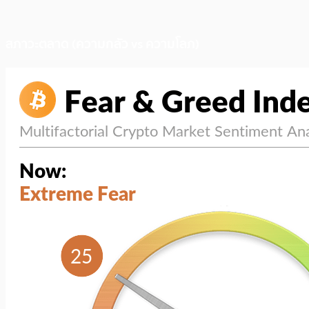
สภาวะตลาด (ความกลัว vs ความโลภ)