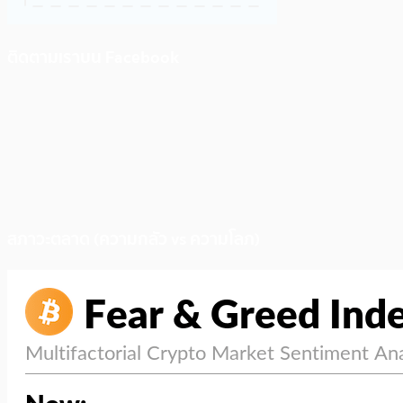
ติดตามเราบน Facebook
สภาวะตลาด (ความกลัว vs ความโลภ)