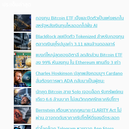
ประเด็นล่าสุด
กองทุน Bitcoin ETF เจ๊งและปิดตัวเป็นแห่งแรกใน
สหรัฐหลังเงินทุนไหลออกไปฝั่ง AI
BlackRock ลุยเปิดตัว Tokenized สำหรับกองทุน
ตลาดเงินยุโรปมูลค่า 3.11 แสนล้านดอลลาร์
แบงก์ใหญ่สุดของอิตาลี ลดสัดส่วน Bitcoin ETF
ลง 99% หันลงทุน ใน Ethereum แทนถึง 3 เท่า
Charles Hoskinson ปลุกพลังคอมมูฯ Cardano
ลั่นต้องการพา ADA กลับมาเป็นผู้ชนะ
นักขุด Bitcoin สาย Solo เจอบล็อก รับทรัพย์คน
เดียว 6.6 ล้านบาท ไม่สนวิกฤตศรัทธาคริปโทฯ
Bernstein เตือนหากกฎหมาย CLARITY Act ไม่
ผ่าน อาจกดดันราคาคริปโตให้ดิ่งลงอีกระลอก
ทั่วโลกช็อก Telegram หายจาก App Store