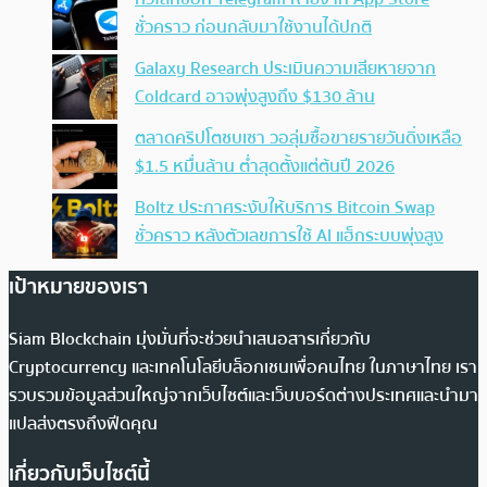
ชั่วคราว ก่อนกลับมาใช้งานได้ปกติ
Galaxy Research ประเมินความเสียหายจาก
Coldcard อาจพุ่งสูงถึง $130 ล้าน
ตลาดคริปโตซบเซา วอลุ่มซื้อขายรายวันดิ่งเหลือ
$1.5 หมื่นล้าน ต่ำสุดตั้งแต่ต้นปี 2026
Boltz ประกาศระงับให้บริการ Bitcoin Swap
ชั่วคราว หลังตัวเลขการใช้ AI แฮ็กระบบพุ่งสูง
เป้าหมายของเรา
Siam Blockchain มุ่งมั่นที่จะช่วยนำเสนอสารเกี่ยวกับ
Cryptocurrency และเทคโนโลยีบล็อกเชนเพื่อคนไทย ในภาษาไทย เรา
รวบรวมข้อมูลส่วนใหญ่จากเว็บไซต์และเว็บบอร์ดต่างประเทศและนำมา
แปลส่งตรงถึงฟีดคุณ
เกี่ยวกับเว็บไซต์นี้