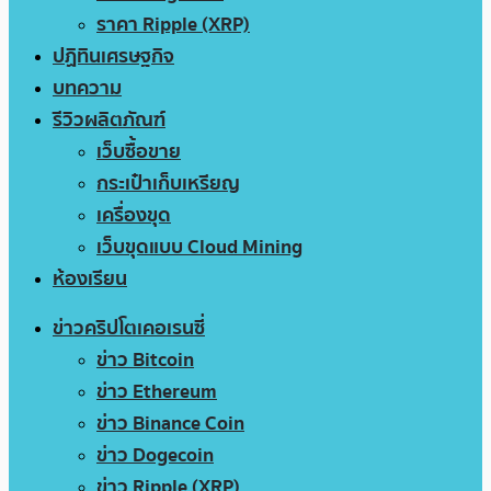
ราคา Ripple (XRP)
ปฏิทินเศรษฐกิจ
บทความ
รีวิวผลิตภัณฑ์
เว็บซื้อขาย
กระเป๋าเก็บเหรียญ
เครื่องขุด
เว็บขุดแบบ Cloud Mining
ห้องเรียน
ข่าวคริปโตเคอเรนซี่
ข่าว Bitcoin
ข่าว Ethereum
ข่าว Binance Coin
ข่าว Dogecoin
ข่าว Ripple (XRP)