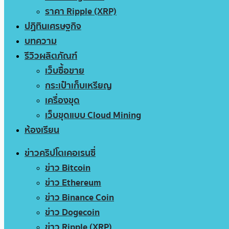
ราคา Ripple (XRP)
ปฏิทินเศรษฐกิจ
บทความ
รีวิวผลิตภัณฑ์
เว็บซื้อขาย
กระเป๋าเก็บเหรียญ
เครื่องขุด
เว็บขุดแบบ Cloud Mining
ห้องเรียน
ข่าวคริปโตเคอเรนซี่
ข่าว Bitcoin
ข่าว Ethereum
ข่าว Binance Coin
ข่าว Dogecoin
ข่าว Ripple (XRP)