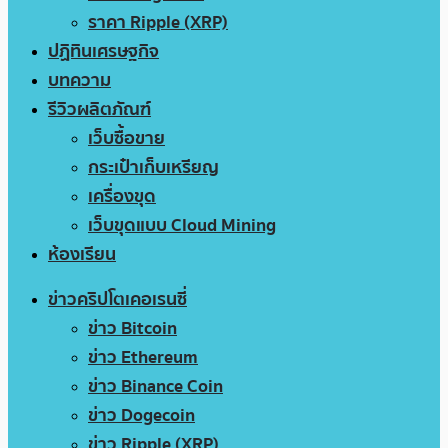
ราคา Ripple (XRP)
ปฏิทินเศรษฐกิจ
บทความ
รีวิวผลิตภัณฑ์
เว็บซื้อขาย
กระเป๋าเก็บเหรียญ
เครื่องขุด
เว็บขุดแบบ Cloud Mining
ห้องเรียน
ข่าวคริปโตเคอเรนซี่
ข่าว Bitcoin
ข่าว Ethereum
ข่าว Binance Coin
ข่าว Dogecoin
ข่าว Ripple (XRP)