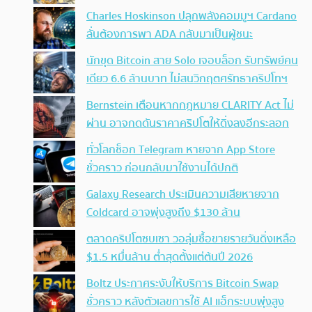
Charles Hoskinson ปลุกพลังคอมมูฯ Cardano
ลั่นต้องการพา ADA กลับมาเป็นผู้ชนะ
นักขุด Bitcoin สาย Solo เจอบล็อก รับทรัพย์คน
เดียว 6.6 ล้านบาท ไม่สนวิกฤตศรัทธาคริปโทฯ
Bernstein เตือนหากกฎหมาย CLARITY Act ไม่
ผ่าน อาจกดดันราคาคริปโตให้ดิ่งลงอีกระลอก
ทั่วโลกช็อก Telegram หายจาก App Store
ชั่วคราว ก่อนกลับมาใช้งานได้ปกติ
Galaxy Research ประเมินความเสียหายจาก
Coldcard อาจพุ่งสูงถึง $130 ล้าน
ตลาดคริปโตซบเซา วอลุ่มซื้อขายรายวันดิ่งเหลือ
$1.5 หมื่นล้าน ต่ำสุดตั้งแต่ต้นปี 2026
Boltz ประกาศระงับให้บริการ Bitcoin Swap
ชั่วคราว หลังตัวเลขการใช้ AI แฮ็กระบบพุ่งสูง