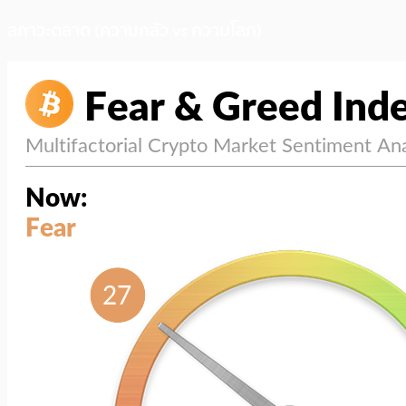
สภาวะตลาด (ความกลัว vs ความโลภ)