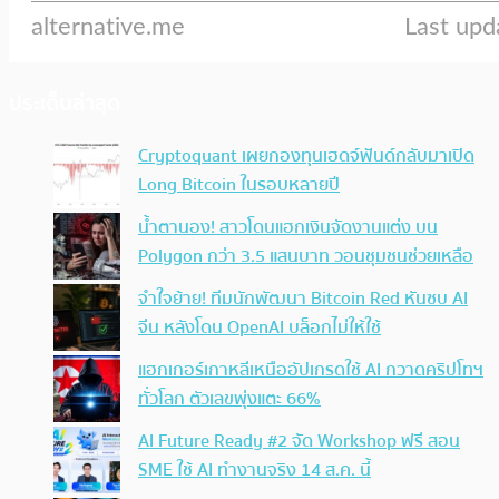
ประเด็นล่าสุด
Cryptoquant เผยกองทุนเฮดจ์ฟันด์กลับมาเปิด
Long Bitcoin ในรอบหลายปี
น้ำตานอง! สาวโดนแฮกเงินจัดงานแต่ง บน
Polygon กว่า 3.5 แสนบาท วอนชุมชนช่วยเหลือ
จำใจย้าย! ทีมนักพัฒนา Bitcoin Red หันซบ AI
จีน หลังโดน OpenAI บล็อกไม่ให้ใช้
แฮกเกอร์เกาหลีเหนืออัปเกรดใช้ AI กวาดคริปโทฯ
ทั่วโลก ตัวเลขพุ่งแตะ 66%
AI Future Ready #2 จัด Workshop ฟรี สอน
SME ใช้ AI ทำงานจริง 14 ส.ค. นี้