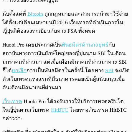
การเงินของประเทศญี่ปุ่น
นับตั้งแต่ที่
Bitcoin
ถูกกฏหมายและสามารถนำมาใช้จ่าย
ได้ตั้งแต่เดือนเมษายนปี 2016 เว็บเทรดที่ดำเนินการใน
ญี่ปุ่นก็ต้องลงทะเบียนกับทาง FSA ทั้งหมด
Huobi Pro เคยประกาศเป็น
พันธมิตรด้านกลยุทธ์
กับ
สถาบันทางการเงินยักษ์ใหญ่ของญี่ปุนนาม SBI ในเดือน
มกราคมที่ผ่านมา แต่เมื่อเดือนมีนาคมที่ผ่านมาทาง SBI
ก็ได้
ยกเลิก
การเป็นพันธมิตรในครั้งนี้ โดยทาง
SBI
จะเปิด
ตัวเว็บเทรดแห่งแรกที่มีธนาคารคอยเป็นผู้สนับสนุนเมื่อ
ต้นเดือนมิถนายนที่ผ่านมา
เว็บเทรด
Huobi Pro ได้ระงับการให้บริการเทรดคริปโต
ในญี่ปุ่นตามเว็บเทรด
HitBTC
โดยทางเว็บเทรด HitBTC
กล่าวว่า: