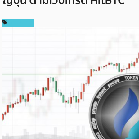
ญี่ปุ่น ตามเว็บเทรด HitBTC
ต่างประเทศ