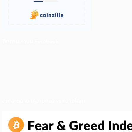
ติดตามเราบน Facebook
สภาวะตลาด (ความกลัว vs ความโลภ)