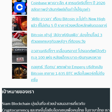
Coinbase พาเจาะลึก 4 เทรนด์คริปโทฯ ปี 2026
สลัดภาพจำสินทรัพย์เก็งกำไรไร้มูลค่า
‘พิชัย จาวลา’ เตือน Bitcoin จะไม่ทำ New High
แล้ว ชี้ไม่เกิน 5 ปี ราคาร่วงเหลือหลักพันดอลลาร์
Bitcoin เข้าสู่ ‘สัปดาห์เงินเฟ้อ’ ส่องไทม์ไลน์ 3
ตัวเลขเศรษฐกิจสหรัฐฯ ที่ต้องระวัง
อวสานคริปโทฯ เกลื่อนตลาด! โปรเจกต์แห่ปิดตัว
ทะลุ 100 แห่ง หลังแฮ็กระบาด-เงินทุนหดหาย
กลยุทธ์ ‘ถือทน’ แตกพ่าย Empery บริษัทคลัง
Bitcoin เทขาย 1,635 BTC เหลือในพอร์ตไม่ถึง
ครึ่ง
เป้าหมายของเรา
Siam Blockchain มุ่งมั่นที่จะช่วยนำเสนอสารเกี่ยวกับ
Cryptocurrency และเทคโนโลยีบล็อกเชนเพื่อคนไทย ในภาษาไทย เรา