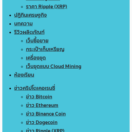
ราคา Ripple (XRP)
ปฏิทินเศรษฐกิจ
บทความ
รีวิวผลิตภัณฑ์
เว็บซื้อขาย
กระเป๋าเก็บเหรียญ
เครื่องขุด
เว็บขุดแบบ Cloud Mining
ห้องเรียน
ข่าวคริปโตเคอเรนซี่
ข่าว Bitcoin
ข่าว Ethereum
ข่าว Binance Coin
ข่าว Dogecoin
ข่าว Ripple (XRP)