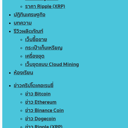
ราคา Ripple (XRP)
ปฏิทินเศรษฐกิจ
บทความ
รีวิวผลิตภัณฑ์
เว็บซื้อขาย
กระเป๋าเก็บเหรียญ
เครื่องขุด
เว็บขุดแบบ Cloud Mining
ห้องเรียน
ข่าวคริปโตเคอเรนซี่
ข่าว Bitcoin
ข่าว Ethereum
ข่าว Binance Coin
ข่าว Dogecoin
ข่าว Ripple (XRP)