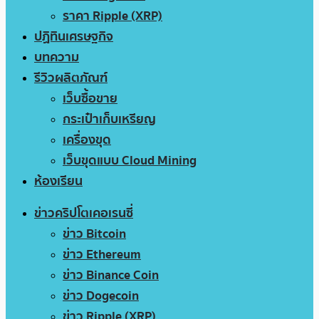
ราคา Ripple (XRP)
ปฏิทินเศรษฐกิจ
บทความ
รีวิวผลิตภัณฑ์
เว็บซื้อขาย
กระเป๋าเก็บเหรียญ
เครื่องขุด
เว็บขุดแบบ Cloud Mining
ห้องเรียน
ข่าวคริปโตเคอเรนซี่
ข่าว Bitcoin
ข่าว Ethereum
ข่าว Binance Coin
ข่าว Dogecoin
ข่าว Ripple (XRP)