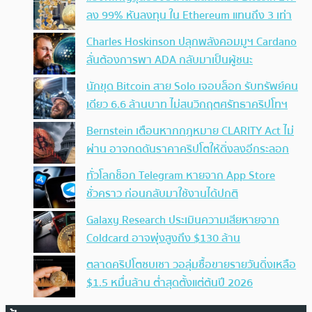
ลง 99% หันลงทุน ใน Ethereum แทนถึง 3 เท่า
Charles Hoskinson ปลุกพลังคอมมูฯ Cardano
ลั่นต้องการพา ADA กลับมาเป็นผู้ชนะ
นักขุด Bitcoin สาย Solo เจอบล็อก รับทรัพย์คน
เดียว 6.6 ล้านบาท ไม่สนวิกฤตศรัทธาคริปโทฯ
Bernstein เตือนหากกฎหมาย CLARITY Act ไม่
ผ่าน อาจกดดันราคาคริปโตให้ดิ่งลงอีกระลอก
ทั่วโลกช็อก Telegram หายจาก App Store
ชั่วคราว ก่อนกลับมาใช้งานได้ปกติ
Galaxy Research ประเมินความเสียหายจาก
Coldcard อาจพุ่งสูงถึง $130 ล้าน
ตลาดคริปโตซบเซา วอลุ่มซื้อขายรายวันดิ่งเหลือ
$1.5 หมื่นล้าน ต่ำสุดตั้งแต่ต้นปี 2026