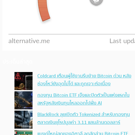
ประเด็นล่าสุด
Coldcard เตือนผู้ใช้งานรีบย้าย Bitcoin ด่วน หลัง
ช่องโหว่ยังอุดไม่ได้ และถูกเจาะต่อเนื่อง
กองทุน Bitcoin ETF เจ๊งและปิดตัวเป็นแห่งแรกใน
สหรัฐหลังเงินทุนไหลออกไปฝั่ง AI
BlackRock ลุยเปิดตัว Tokenized สำหรับกองทุน
ตลาดเงินยุโรปมูลค่า 3.11 แสนล้านดอลลาร์
แบงก์ใหญ่สุดของอิตาลี ลดสัดส่วน Bitcoin ETF