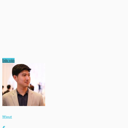
bitcoin
Wiput