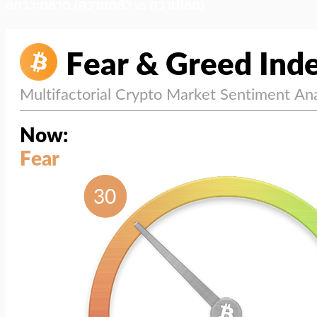
สภาวะตลาด (ความกลัว vs ความโลภ)