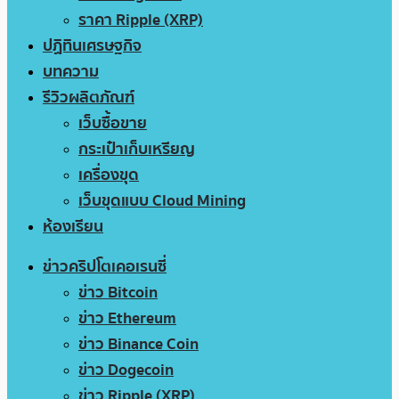
ราคา Ripple (XRP)
ปฏิทินเศรษฐกิจ
บทความ
รีวิวผลิตภัณฑ์
เว็บซื้อขาย
กระเป๋าเก็บเหรียญ
เครื่องขุด
เว็บขุดแบบ Cloud Mining
ห้องเรียน
ข่าวคริปโตเคอเรนซี่
ข่าว Bitcoin
ข่าว Ethereum
ข่าว Binance Coin
ข่าว Dogecoin
ข่าว Ripple (XRP)