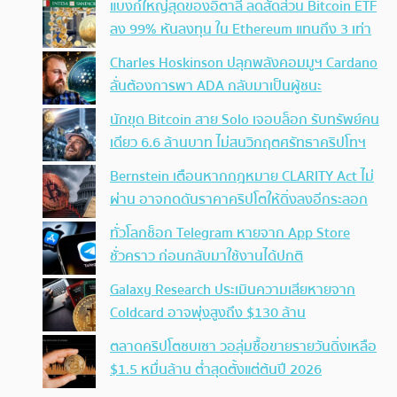
แบงก์ใหญ่สุดของอิตาลี ลดสัดส่วน Bitcoin ETF
ลง 99% หันลงทุน ใน Ethereum แทนถึง 3 เท่า
Charles Hoskinson ปลุกพลังคอมมูฯ Cardano
ลั่นต้องการพา ADA กลับมาเป็นผู้ชนะ
นักขุด Bitcoin สาย Solo เจอบล็อก รับทรัพย์คน
เดียว 6.6 ล้านบาท ไม่สนวิกฤตศรัทธาคริปโทฯ
Bernstein เตือนหากกฎหมาย CLARITY Act ไม่
ผ่าน อาจกดดันราคาคริปโตให้ดิ่งลงอีกระลอก
ทั่วโลกช็อก Telegram หายจาก App Store
ชั่วคราว ก่อนกลับมาใช้งานได้ปกติ
Galaxy Research ประเมินความเสียหายจาก
Coldcard อาจพุ่งสูงถึง $130 ล้าน
ตลาดคริปโตซบเซา วอลุ่มซื้อขายรายวันดิ่งเหลือ
$1.5 หมื่นล้าน ต่ำสุดตั้งแต่ต้นปี 2026