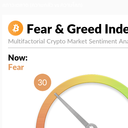
สภาวะตลาด (ความกลัว vs ความโลภ)