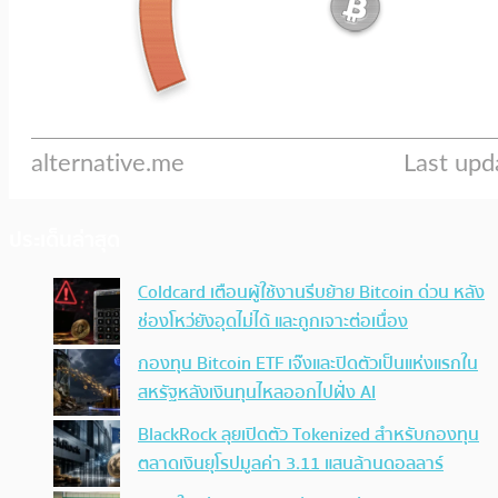
ประเด็นล่าสุด
Coldcard เตือนผู้ใช้งานรีบย้าย Bitcoin ด่วน หลัง
ช่องโหว่ยังอุดไม่ได้ และถูกเจาะต่อเนื่อง
กองทุน Bitcoin ETF เจ๊งและปิดตัวเป็นแห่งแรกใน
สหรัฐหลังเงินทุนไหลออกไปฝั่ง AI
BlackRock ลุยเปิดตัว Tokenized สำหรับกองทุน
ตลาดเงินยุโรปมูลค่า 3.11 แสนล้านดอลลาร์