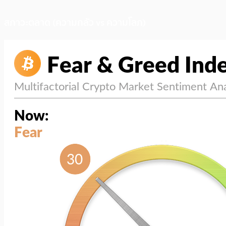
สภาวะตลาด (ความกลัว vs ความโลภ)