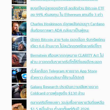
แบงก์ใหญ่สุดของอิตาลี ลดสัดส่วน Bitcoin ETF
ลง 99% หันลงทุน ใน Ethereum แทนถึง 3 เท่า
Charles Hoskinson ปลุกพลังคอมมูฯ Cardano
ลั่นต้องการพา ADA กลับมาเป็นผู้ชนะ
นักขุด Bitcoin สาย Solo เจอบล็อก รับทรัพย์คน
เดียว 6.6 ล้านบาท ไม่สนวิกฤตศรัทธาคริปโทฯ
Bernstein เตือนหากกฎหมาย CLARITY Act ไม่
ผ่าน อาจกดดันราคาคริปโตให้ดิ่งลงอีกระลอก
ทั่วโลกช็อก Telegram หายจาก App Store
ชั่วคราว ก่อนกลับมาใช้งานได้ปกติ
Galaxy Research ประเมินความเสียหายจาก
Coldcard อาจพุ่งสูงถึง $130 ล้าน
ตลาดคริปโตซบเซา วอลุ่มซื้อขายรายวันดิ่งเหลือ
$1.5 หมื่นล้าน ต่ำสุดตั้งแต่ต้นปี 2026