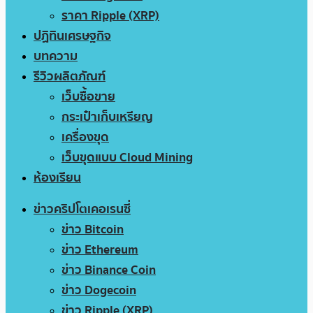
ราคา Ripple (XRP)
ปฏิทินเศรษฐกิจ
บทความ
รีวิวผลิตภัณฑ์
เว็บซื้อขาย
กระเป๋าเก็บเหรียญ
เครื่องขุด
เว็บขุดแบบ Cloud Mining
ห้องเรียน
ข่าวคริปโตเคอเรนซี่
ข่าว Bitcoin
ข่าว Ethereum
ข่าว Binance Coin
ข่าว Dogecoin
ข่าว Ripple (XRP)