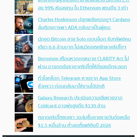
แบงก์ใหญ่สุดของอิตาลี ลดสัดส่วน Bitcoin ETF
ลง 99% หันลงทุน ใน Ethereum แทนถึง 3 เท่า
Charles Hoskinson ปลุกพลังคอมมูฯ Cardano
ลั่นต้องการพา ADA กลับมาเป็นผู้ชนะ
นักขุด Bitcoin สาย Solo เจอบล็อก รับทรัพย์คน
เดียว 6.6 ล้านบาท ไม่สนวิกฤตศรัทธาคริปโทฯ
Bernstein เตือนหากกฎหมาย CLARITY Act ไม่
ผ่าน อาจกดดันราคาคริปโตให้ดิ่งลงอีกระลอก
ทั่วโลกช็อก Telegram หายจาก App Store
ชั่วคราว ก่อนกลับมาใช้งานได้ปกติ
Galaxy Research ประเมินความเสียหายจาก
Coldcard อาจพุ่งสูงถึง $130 ล้าน
ตลาดคริปโตซบเซา วอลุ่มซื้อขายรายวันดิ่งเหลือ
$1.5 หมื่นล้าน ต่ำสุดตั้งแต่ต้นปี 2026