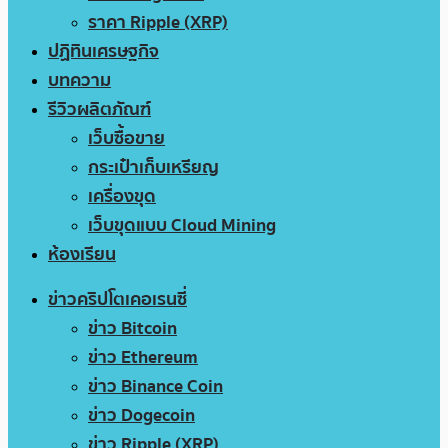
ราคา Ripple (XRP)
ปฏิทินเศรษฐกิจ
บทความ
รีวิวผลิตภัณฑ์
เว็บซื้อขาย
กระเป๋าเก็บเหรียญ
เครื่องขุด
เว็บขุดแบบ Cloud Mining
ห้องเรียน
ข่าวคริปโตเคอเรนซี่
ข่าว Bitcoin
ข่าว Ethereum
ข่าว Binance Coin
ข่าว Dogecoin
ข่าว Ripple (XRP)