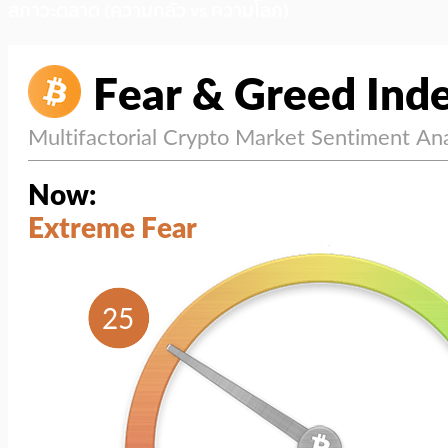
สภาวะตลาด (ความกลัว vs ความโลภ)