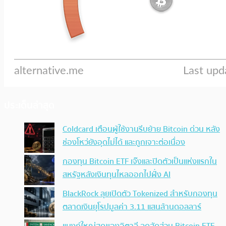
ประเด็นล่าสุด
Coldcard เตือนผู้ใช้งานรีบย้าย Bitcoin ด่วน หลัง
ช่องโหว่ยังอุดไม่ได้ และถูกเจาะต่อเนื่อง
กองทุน Bitcoin ETF เจ๊งและปิดตัวเป็นแห่งแรกใน
สหรัฐหลังเงินทุนไหลออกไปฝั่ง AI
BlackRock ลุยเปิดตัว Tokenized สำหรับกองทุน
ตลาดเงินยุโรปมูลค่า 3.11 แสนล้านดอลลาร์