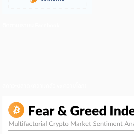
ติดตามเราบน Facebook
สภาวะตลาด (ความกลัว vs ความโลภ)