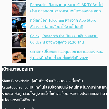
Bernstein เตือนหากกฎหมาย CLARITY Act ไม่
ผ่าน อาจกดดันราคาคริปโตให้ดิ่งลงอีกระลอก
ทั่วโลกช็อก Telegram หายจาก App Store
ชั่วคราว ก่อนกลับมาใช้งานได้ปกติ
Galaxy Research ประเมินความเสียหายจาก
Coldcard อาจพุ่งสูงถึง $130 ล้าน
ตลาดคริปโตซบเซา วอลุ่มซื้อขายรายวันดิ่งเหลือ
$1.5 หมื่นล้าน ต่ำสุดตั้งแต่ต้นปี 2026
เป้าหมายของเรา
Siam Blockchain มุ่งมั่นที่จะช่วยนำเสนอสารเกี่ยวกับ
Cryptocurrency และเทคโนโลยีบล็อกเชนเพื่อคนไทย ในภาษาไทย เรา
รวบรวมข้อมูลส่วนใหญ่จากเว็บไซต์และเว็บบอร์ดต่างประเทศและนำมา
แปลส่งตรงถึงฟีดคุณ