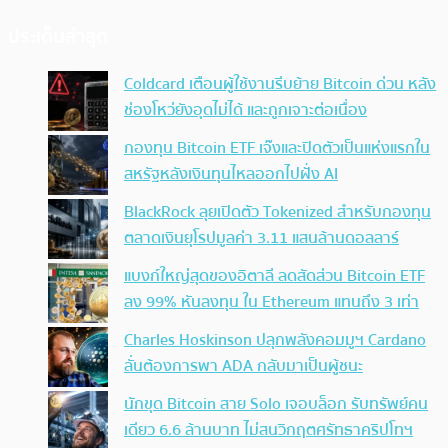
ประเด็นล่าสุด
Coldcard เตือนผู้ใช้งานรีบย้าย Bitcoin ด่วน หลัง
ช่องโหว่ยังอุดไม่ได้ และถูกเจาะต่อเนื่อง
กองทุน Bitcoin ETF เจ๊งและปิดตัวเป็นแห่งแรกใน
สหรัฐหลังเงินทุนไหลออกไปฝั่ง AI
BlackRock ลุยเปิดตัว Tokenized สำหรับกองทุน
ตลาดเงินยุโรปมูลค่า 3.11 แสนล้านดอลลาร์
แบงก์ใหญ่สุดของอิตาลี ลดสัดส่วน Bitcoin ETF
ลง 99% หันลงทุน ใน Ethereum แทนถึง 3 เท่า
Charles Hoskinson ปลุกพลังคอมมูฯ Cardano
ลั่นต้องการพา ADA กลับมาเป็นผู้ชนะ
นักขุด Bitcoin สาย Solo เจอบล็อก รับทรัพย์คน
เดียว 6.6 ล้านบาท ไม่สนวิกฤตศรัทธาคริปโทฯ