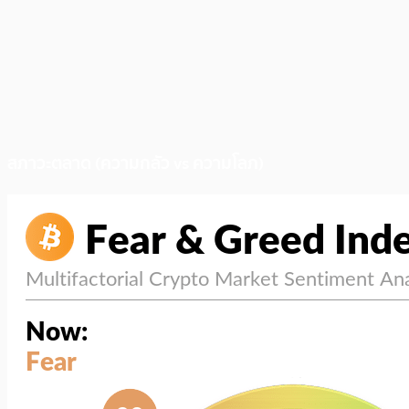
สภาวะตลาด (ความกลัว vs ความโลภ)