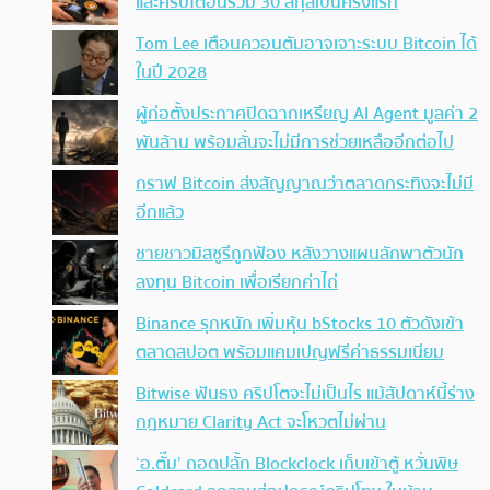
และคริปโตอื่นรวม 30 สกุลเป็นครั้งแรก
Tom Lee เตือนควอนตัมอาจเจาะระบบ Bitcoin ได้
ในปี 2028
ผู้ก่อตั้งประกาศปิดฉากเหรียญ AI Agent มูลค่า 2
พันล้าน พร้อมลั่นจะไม่มีการช่วยเหลืออีกต่อไป
กราฟ Bitcoin ส่งสัญญาณว่าตลาดกระทิงจะไม่มี
อีกแล้ว
ชายชาวมิสซูรีถูกฟ้อง หลังวางแผนลักพาตัวนัก
ลงทุน Bitcoin เพื่อเรียกค่าไถ่
Binance รุกหนัก เพิ่มหุ้น bStocks 10 ตัวดังเข้า
ตลาดสปอต พร้อมแคมเปญฟรีค่าธรรมเนียม
Bitwise ฟันธง คริปโตจะไม่เป็นไร แม้สัปดาห์นี้ร่าง
กฎหมาย Clarity Act จะโหวตไม่ผ่าน
‘อ.ตั๊ม’ ถอดปลั้ก Blockclock เก็บเข้าตู้ หวั่นพิษ