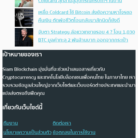
Coldcard ลุกลามสู่อุปกรณ์คริปโทฯ ในบ้าน
เหยื่อ Coldcard ใช้ Bitcoin ส่งข้อความหาโจรขอ
คืนเงิน ตัดพ้อชีวิตโอนกลับมาสักนิดก็ยังดี
จับตา Strategy ส่อแววเทขายรอบ 4 ? โอน 1,030
BTC มูลค่าทะลุ 2 พันล้านบาท ออกจากกระเป๋า
เป้าหมายของเรา
Siam Blockchain มุ่งมั่นที่จะช่วยนำเสนอสารเกี่ยวกับ
Cryptocurrency และเทคโนโลยีบล็อกเชนเพื่อคนไทย ในภาษาไทย เรา
รวบรวมข้อมูลส่วนใหญ่จากเว็บไซต์และเว็บบอร์ดต่างประเทศและนำมา
แปลส่งตรงถึงฟีดคุณ
เกี่ยวกับเว็บไซต์นี้
ทีมงาน
ติดต่อเรา
นโยบายความเป็นส่วนตัว
ข้อตกลงในการใช้งาน