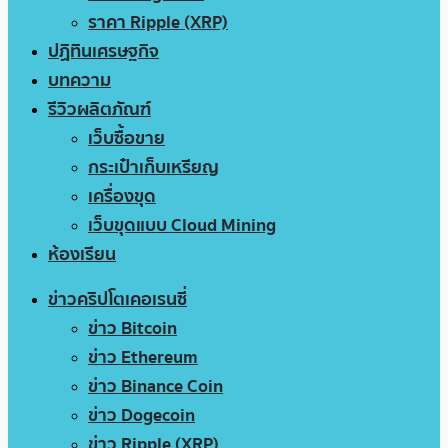
ราคา Ripple (XRP)
ปฏิทินเศรษฐกิจ
บทความ
รีวิวผลิตภัณฑ์
เว็บซื้อขาย
กระเป๋าเก็บเหรียญ
เครื่องขุด
เว็บขุดแบบ Cloud Mining
ห้องเรียน
ข่าวคริปโตเคอเรนซี่
ข่าว Bitcoin
ข่าว Ethereum
ข่าว Binance Coin
ข่าว Dogecoin
ข่าว Ripple (XRP)