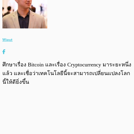
Wiput
ศึกษาเรื่อง Bitcoin และเรื่อง Cryptocurrency มาระยะหนึ่ง
แล้ว และเชื่อว่าเทคโนโลยีนี้จะสามารถเปลี่ยนแปลงโลก
นี้ให้ดียิ่งขึ้น