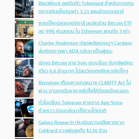
BlackRock ลุยเปิดตัว Tokenized สำหรับกองทุน
ตลาดเงินยุโรปมูลค่า 3.11 แสนล้านดอลลาร์
แบงก์ใหญ่สุดของอิตาลี ลดสัดส่วน Bitcoin ETF
ลง 99% หันลงทุน ใน Ethereum แทนถึง 3 เท่า
Charles Hoskinson ปลุกพลังคอมมูฯ Cardano
ลั่นต้องการพา ADA กลับมาเป็นผู้ชนะ
นักขุด Bitcoin สาย Solo เจอบล็อก รับทรัพย์คน
เดียว 6.6 ล้านบาท ไม่สนวิกฤตศรัทธาคริปโทฯ
Bernstein เตือนหากกฎหมาย CLARITY Act ไม่
ผ่าน อาจกดดันราคาคริปโตให้ดิ่งลงอีกระลอก
ทั่วโลกช็อก Telegram หายจาก App Store
ชั่วคราว ก่อนกลับมาใช้งานได้ปกติ
Galaxy Research ประเมินความเสียหายจาก
Coldcard อาจพุ่งสูงถึง $130 ล้าน