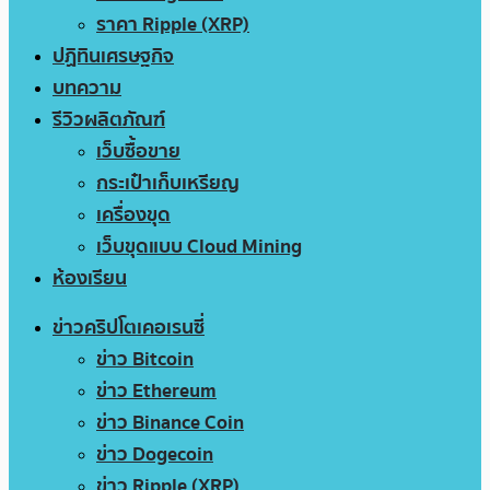
ราคา Ripple (XRP)
ปฏิทินเศรษฐกิจ
บทความ
รีวิวผลิตภัณฑ์
เว็บซื้อขาย
กระเป๋าเก็บเหรียญ
เครื่องขุด
เว็บขุดแบบ Cloud Mining
ห้องเรียน
ข่าวคริปโตเคอเรนซี่
ข่าว Bitcoin
ข่าว Ethereum
ข่าว Binance Coin
ข่าว Dogecoin
ข่าว Ripple (XRP)