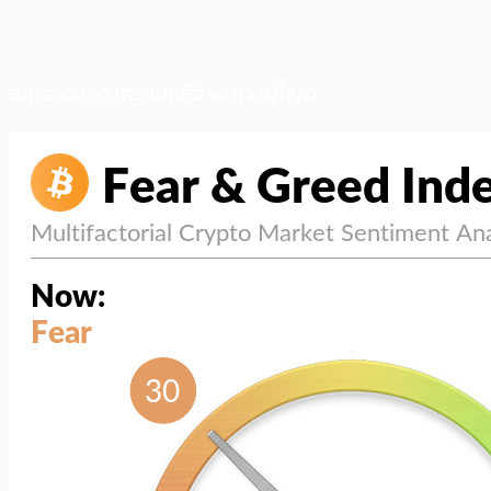
สภาวะตลาด (ความกลัว vs ความโลภ)