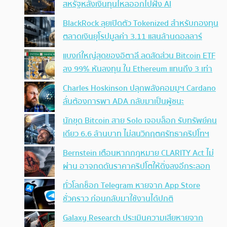
สหรัฐหลังเงินทุนไหลออกไปฝั่ง AI
BlackRock ลุยเปิดตัว Tokenized สำหรับกองทุน
ตลาดเงินยุโรปมูลค่า 3.11 แสนล้านดอลลาร์
แบงก์ใหญ่สุดของอิตาลี ลดสัดส่วน Bitcoin ETF
ลง 99% หันลงทุน ใน Ethereum แทนถึง 3 เท่า
Charles Hoskinson ปลุกพลังคอมมูฯ Cardano
ลั่นต้องการพา ADA กลับมาเป็นผู้ชนะ
นักขุด Bitcoin สาย Solo เจอบล็อก รับทรัพย์คน
เดียว 6.6 ล้านบาท ไม่สนวิกฤตศรัทธาคริปโทฯ
Bernstein เตือนหากกฎหมาย CLARITY Act ไม่
ผ่าน อาจกดดันราคาคริปโตให้ดิ่งลงอีกระลอก
ทั่วโลกช็อก Telegram หายจาก App Store
ชั่วคราว ก่อนกลับมาใช้งานได้ปกติ
Galaxy Research ประเมินความเสียหายจาก