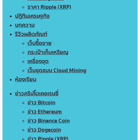
ราคา Ripple (XRP)
ปฏิทินเศรษฐกิจ
บทความ
รีวิวผลิตภัณฑ์
เว็บซื้อขาย
กระเป๋าเก็บเหรียญ
เครื่องขุด
เว็บขุดแบบ Cloud Mining
ห้องเรียน
ข่าวคริปโตเคอเรนซี่
ข่าว Bitcoin
ข่าว Ethereum
ข่าว Binance Coin
ข่าว Dogecoin
ข่าว Ripple (XRP)