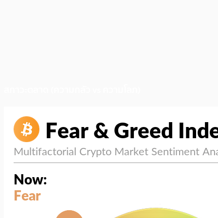
สภาวะตลาด (ความกลัว vs ความโลภ)