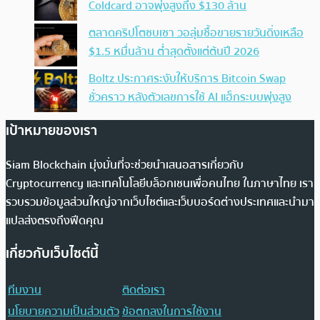
Coldcard อาจพุ่งสูงถึง $130 ล้าน
ตลาดคริปโตซบเซา วอลุ่มซื้อขายรายวันดิ่งเหลือ
$1.5 หมื่นล้าน ต่ำสุดตั้งแต่ต้นปี 2026
Boltz ประกาศระงับให้บริการ Bitcoin Swap
ชั่วคราว หลังตัวเลขการใช้ AI แฮ็กระบบพุ่งสูง
เป้าหมายของเรา
Siam Blockchain มุ่งมั่นที่จะช่วยนำเสนอสารเกี่ยวกับ
Cryptocurrency และเทคโนโลยีบล็อกเชนเพื่อคนไทย ในภาษาไทย เรา
รวบรวมข้อมูลส่วนใหญ่จากเว็บไซต์และเว็บบอร์ดต่างประเทศและนำมา
แปลส่งตรงถึงฟีดคุณ
เกี่ยวกับเว็บไซต์นี้
ทีมงาน
ติดต่อเรา
นโยบายความเป็นส่วนตัว
ข้อตกลงในการใช้งาน