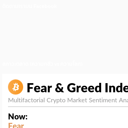
ติดตามเราบน Facebook
สภาวะตลาด (ความกลัว vs ความโลภ)