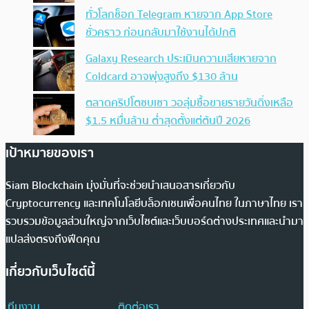
ทั่วโลกช็อก Telegram หายจาก App Store
ชั่วคราว ก่อนกลับมาใช้งานได้ปกติ
Galaxy Research ประเมินความเสียหายจาก
Coldcard อาจพุ่งสูงถึง $130 ล้าน
ตลาดคริปโตซบเซา วอลุ่มซื้อขายรายวันดิ่งเหลือ
$1.5 หมื่นล้าน ต่ำสุดตั้งแต่ต้นปี 2026
เป้าหมายของเรา
Siam Blockchain มุ่งมั่นที่จะช่วยนำเสนอสารเกี่ยวกับ
Cryptocurrency และเทคโนโลยีบล็อกเชนเพื่อคนไทย ในภาษาไทย เรา
รวบรวมข้อมูลส่วนใหญ่จากเว็บไซต์และเว็บบอร์ดต่างประเทศและนำมา
แปลส่งตรงถึงฟีดคุณ
เกี่ยวกับเว็บไซต์นี้
ทีมงาน
ติดต่อเรา