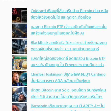
Coldcard เตือนผู้ใช้งานรีบย้าย Bitcoin ด่วน หลัง
ช่องโหว่ยังอุดไม่ได้ และถูกเจาะต่อเนื่อง
กองทุน Bitcoin ETF เจ๊งและปิดตัวเป็นแห่งแรกใน
สหรัฐหลังเงินทุนไหลออกไปฝั่ง AI
BlackRock ลุยเปิดตัว Tokenized สำหรับกองทุน
ตลาดเงินยุโรปมูลค่า 3.11 แสนล้านดอลลาร์
แบงก์ใหญ่สุดของอิตาลี ลดสัดส่วน Bitcoin ETF
ลง 99% หันลงทุน ใน Ethereum แทนถึง 3 เท่า
Charles Hoskinson ปลุกพลังคอมมูฯ Cardano
ลั่นต้องการพา ADA กลับมาเป็นผู้ชนะ
นักขุด Bitcoin สาย Solo เจอบล็อก รับทรัพย์คน
เดียว 6.6 ล้านบาท ไม่สนวิกฤตศรัทธาคริปโทฯ
Bernstein เตือนหากกฎหมาย CLARITY Act ไม่