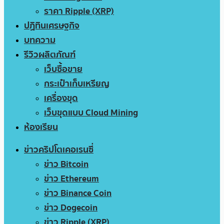
ราคา Ripple (XRP)
ปฏิทินเศรษฐกิจ
บทความ
รีวิวผลิตภัณฑ์
เว็บซื้อขาย
กระเป๋าเก็บเหรียญ
เครื่องขุด
เว็บขุดแบบ Cloud Mining
ห้องเรียน
ข่าวคริปโตเคอเรนซี่
ข่าว Bitcoin
ข่าว Ethereum
ข่าว Binance Coin
ข่าว Dogecoin
ข่าว Ripple (XRP)