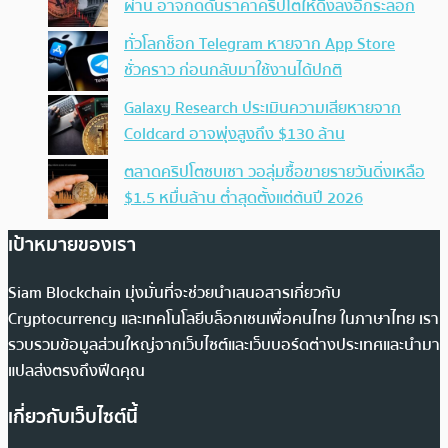
ผ่าน อาจกดดันราคาคริปโตให้ดิ่งลงอีกระลอก
ทั่วโลกช็อก Telegram หายจาก App Store
ชั่วคราว ก่อนกลับมาใช้งานได้ปกติ
Galaxy Research ประเมินความเสียหายจาก
Coldcard อาจพุ่งสูงถึง $130 ล้าน
ตลาดคริปโตซบเซา วอลุ่มซื้อขายรายวันดิ่งเหลือ
$1.5 หมื่นล้าน ต่ำสุดตั้งแต่ต้นปี 2026
เป้าหมายของเรา
Siam Blockchain มุ่งมั่นที่จะช่วยนำเสนอสารเกี่ยวกับ
Cryptocurrency และเทคโนโลยีบล็อกเชนเพื่อคนไทย ในภาษาไทย เรา
รวบรวมข้อมูลส่วนใหญ่จากเว็บไซต์และเว็บบอร์ดต่างประเทศและนำมา
แปลส่งตรงถึงฟีดคุณ
เกี่ยวกับเว็บไซต์นี้