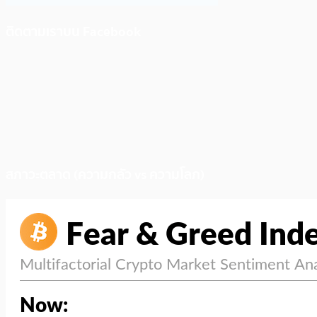
ติดตามเราบน Facebook
สภาวะตลาด (ความกลัว vs ความโลภ)