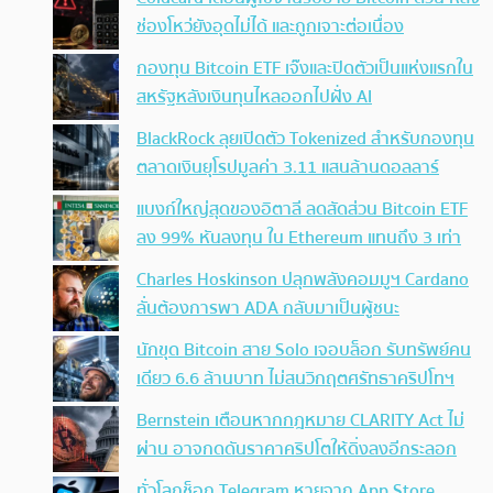
ช่องโหว่ยังอุดไม่ได้ และถูกเจาะต่อเนื่อง
กองทุน Bitcoin ETF เจ๊งและปิดตัวเป็นแห่งแรกใน
สหรัฐหลังเงินทุนไหลออกไปฝั่ง AI
BlackRock ลุยเปิดตัว Tokenized สำหรับกองทุน
ตลาดเงินยุโรปมูลค่า 3.11 แสนล้านดอลลาร์
แบงก์ใหญ่สุดของอิตาลี ลดสัดส่วน Bitcoin ETF
ลง 99% หันลงทุน ใน Ethereum แทนถึง 3 เท่า
Charles Hoskinson ปลุกพลังคอมมูฯ Cardano
ลั่นต้องการพา ADA กลับมาเป็นผู้ชนะ
นักขุด Bitcoin สาย Solo เจอบล็อก รับทรัพย์คน
เดียว 6.6 ล้านบาท ไม่สนวิกฤตศรัทธาคริปโทฯ
Bernstein เตือนหากกฎหมาย CLARITY Act ไม่
ผ่าน อาจกดดันราคาคริปโตให้ดิ่งลงอีกระลอก
ทั่วโลกช็อก Telegram หายจาก App Store