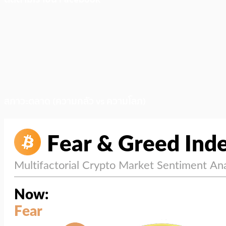
สภาวะตลาด (ความกลัว vs ความโลภ)