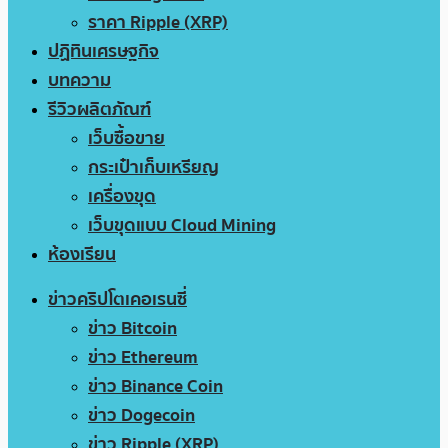
ราคา Ripple (XRP)
ปฏิทินเศรษฐกิจ
บทความ
รีวิวผลิตภัณฑ์
เว็บซื้อขาย
กระเป๋าเก็บเหรียญ
เครื่องขุด
เว็บขุดแบบ Cloud Mining
ห้องเรียน
ข่าวคริปโตเคอเรนซี่
ข่าว Bitcoin
ข่าว Ethereum
ข่าว Binance Coin
ข่าว Dogecoin
ข่าว Ripple (XRP)