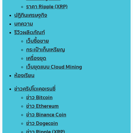
ราคา Ripple (XRP)
ปฏิทินเศรษฐกิจ
บทความ
รีวิวผลิตภัณฑ์
เว็บซื้อขาย
กระเป๋าเก็บเหรียญ
เครื่องขุด
เว็บขุดแบบ Cloud Mining
ห้องเรียน
ข่าวคริปโตเคอเรนซี่
ข่าว Bitcoin
ข่าว Ethereum
ข่าว Binance Coin
ข่าว Dogecoin
ข่าว Ripple (XRP)