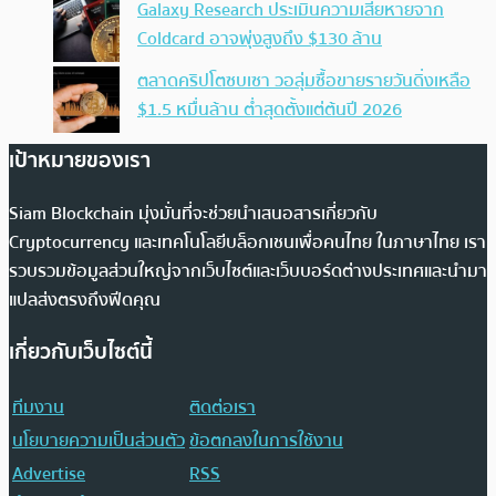
Galaxy Research ประเมินความเสียหายจาก
Coldcard อาจพุ่งสูงถึง $130 ล้าน
ตลาดคริปโตซบเซา วอลุ่มซื้อขายรายวันดิ่งเหลือ
$1.5 หมื่นล้าน ต่ำสุดตั้งแต่ต้นปี 2026
เป้าหมายของเรา
Siam Blockchain มุ่งมั่นที่จะช่วยนำเสนอสารเกี่ยวกับ
Cryptocurrency และเทคโนโลยีบล็อกเชนเพื่อคนไทย ในภาษาไทย เรา
รวบรวมข้อมูลส่วนใหญ่จากเว็บไซต์และเว็บบอร์ดต่างประเทศและนำมา
แปลส่งตรงถึงฟีดคุณ
เกี่ยวกับเว็บไซต์นี้
ทีมงาน
ติดต่อเรา
นโยบายความเป็นส่วนตัว
ข้อตกลงในการใช้งาน
Advertise
RSS