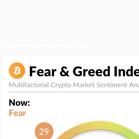
สภาวะตลาด (ความกลัว vs ความโลภ)