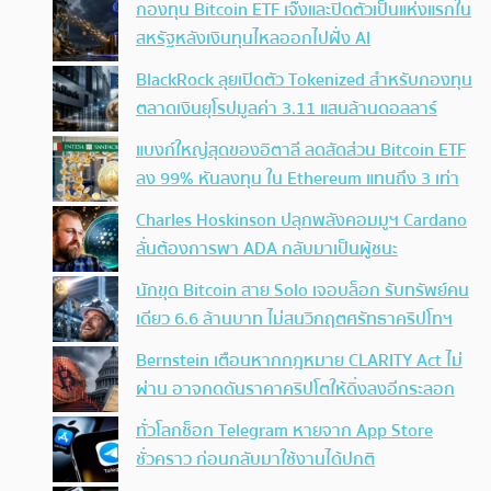
กองทุน Bitcoin ETF เจ๊งและปิดตัวเป็นแห่งแรกใน
สหรัฐหลังเงินทุนไหลออกไปฝั่ง AI
BlackRock ลุยเปิดตัว Tokenized สำหรับกองทุน
ตลาดเงินยุโรปมูลค่า 3.11 แสนล้านดอลลาร์
แบงก์ใหญ่สุดของอิตาลี ลดสัดส่วน Bitcoin ETF
ลง 99% หันลงทุน ใน Ethereum แทนถึง 3 เท่า
Charles Hoskinson ปลุกพลังคอมมูฯ Cardano
ลั่นต้องการพา ADA กลับมาเป็นผู้ชนะ
นักขุด Bitcoin สาย Solo เจอบล็อก รับทรัพย์คน
เดียว 6.6 ล้านบาท ไม่สนวิกฤตศรัทธาคริปโทฯ
Bernstein เตือนหากกฎหมาย CLARITY Act ไม่
ผ่าน อาจกดดันราคาคริปโตให้ดิ่งลงอีกระลอก
ทั่วโลกช็อก Telegram หายจาก App Store
ชั่วคราว ก่อนกลับมาใช้งานได้ปกติ