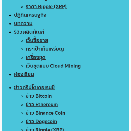
ราคา Ripple (XRP)
ปฏิทินเศรษฐกิจ
บทความ
รีวิวผลิตภัณฑ์
เว็บซื้อขาย
กระเป๋าเก็บเหรียญ
เครื่องขุด
เว็บขุดแบบ Cloud Mining
ห้องเรียน
ข่าวคริปโตเคอเรนซี่
ข่าว Bitcoin
ข่าว Ethereum
ข่าว Binance Coin
ข่าว Dogecoin
ข่าว Ripple (XRP)