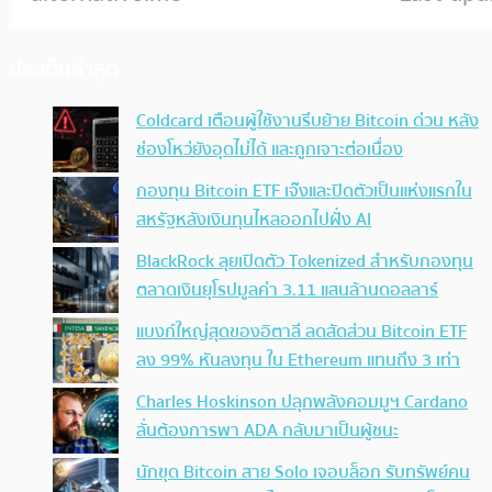
ประเด็นล่าสุด
Coldcard เตือนผู้ใช้งานรีบย้าย Bitcoin ด่วน หลัง
ช่องโหว่ยังอุดไม่ได้ และถูกเจาะต่อเนื่อง
กองทุน Bitcoin ETF เจ๊งและปิดตัวเป็นแห่งแรกใน
สหรัฐหลังเงินทุนไหลออกไปฝั่ง AI
BlackRock ลุยเปิดตัว Tokenized สำหรับกองทุน
ตลาดเงินยุโรปมูลค่า 3.11 แสนล้านดอลลาร์
แบงก์ใหญ่สุดของอิตาลี ลดสัดส่วน Bitcoin ETF
ลง 99% หันลงทุน ใน Ethereum แทนถึง 3 เท่า
Charles Hoskinson ปลุกพลังคอมมูฯ Cardano
ลั่นต้องการพา ADA กลับมาเป็นผู้ชนะ
นักขุด Bitcoin สาย Solo เจอบล็อก รับทรัพย์คน