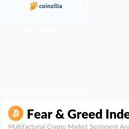
ติดตามเราบน Facebook
สภาวะตลาด (ความกลัว vs ความโลภ)