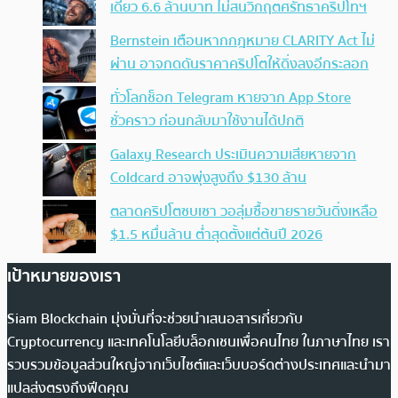
เดียว 6.6 ล้านบาท ไม่สนวิกฤตศรัทธาคริปโทฯ
Bernstein เตือนหากกฎหมาย CLARITY Act ไม่
ผ่าน อาจกดดันราคาคริปโตให้ดิ่งลงอีกระลอก
ทั่วโลกช็อก Telegram หายจาก App Store
ชั่วคราว ก่อนกลับมาใช้งานได้ปกติ
Galaxy Research ประเมินความเสียหายจาก
Coldcard อาจพุ่งสูงถึง $130 ล้าน
ตลาดคริปโตซบเซา วอลุ่มซื้อขายรายวันดิ่งเหลือ
$1.5 หมื่นล้าน ต่ำสุดตั้งแต่ต้นปี 2026
เป้าหมายของเรา
Siam Blockchain มุ่งมั่นที่จะช่วยนำเสนอสารเกี่ยวกับ
Cryptocurrency และเทคโนโลยีบล็อกเชนเพื่อคนไทย ในภาษาไทย เรา
รวบรวมข้อมูลส่วนใหญ่จากเว็บไซต์และเว็บบอร์ดต่างประเทศและนำมา
แปลส่งตรงถึงฟีดคุณ