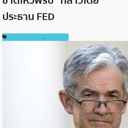
ขาดไหวพริบ” กล่าวโดย
ประธาน FED
กฎหมายและรัฐบาล
,
ต่างประเทศ