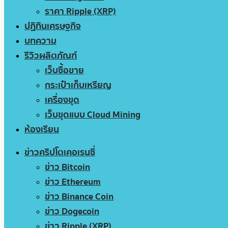
ราคา Ripple (XRP)
ปฏิทินเศรษฐกิจ
บทความ
รีวิวผลิตภัณฑ์
เว็บซื้อขาย
กระเป๋าเก็บเหรียญ
เครื่องขุด
เว็บขุดแบบ Cloud Mining
ห้องเรียน
ข่าวคริปโตเคอเรนซี่
ข่าว Bitcoin
ข่าว Ethereum
ข่าว Binance Coin
ข่าว Dogecoin
ข่าว Ripple (XRP)