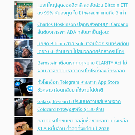
แบงก์ใหญ่สุดของอิตาลี ลดสัดส่วน Bitcoin ETF
ลง 99% หันลงทุน ใน Ethereum แทนถึง 3 เท่า
Charles Hoskinson ปลุกพลังคอมมูฯ Cardano
ลั่นต้องการพา ADA กลับมาเป็นผู้ชนะ
นักขุด Bitcoin สาย Solo เจอบล็อก รับทรัพย์คน
เดียว 6.6 ล้านบาท ไม่สนวิกฤตศรัทธาคริปโทฯ
Bernstein เตือนหากกฎหมาย CLARITY Act ไม่
ผ่าน อาจกดดันราคาคริปโตให้ดิ่งลงอีกระลอก
ทั่วโลกช็อก Telegram หายจาก App Store
ชั่วคราว ก่อนกลับมาใช้งานได้ปกติ
Galaxy Research ประเมินความเสียหายจาก
Coldcard อาจพุ่งสูงถึง $130 ล้าน
ตลาดคริปโตซบเซา วอลุ่มซื้อขายรายวันดิ่งเหลือ
$1.5 หมื่นล้าน ต่ำสุดตั้งแต่ต้นปี 2026