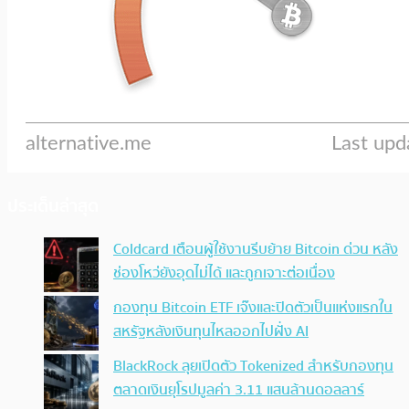
ประเด็นล่าสุด
Coldcard เตือนผู้ใช้งานรีบย้าย Bitcoin ด่วน หลัง
ช่องโหว่ยังอุดไม่ได้ และถูกเจาะต่อเนื่อง
กองทุน Bitcoin ETF เจ๊งและปิดตัวเป็นแห่งแรกใน
สหรัฐหลังเงินทุนไหลออกไปฝั่ง AI
BlackRock ลุยเปิดตัว Tokenized สำหรับกองทุน
ตลาดเงินยุโรปมูลค่า 3.11 แสนล้านดอลลาร์