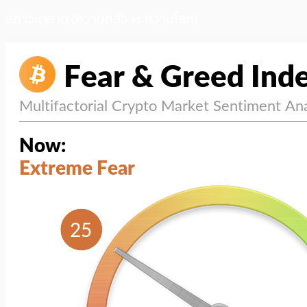
สภาวะตลาด (ความกลัว vs ความโลภ)