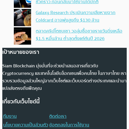
ชั่วคราว ก่อนกลับมาใช้งานได้ปกติ
Galaxy Research ประเมินความเสียหายจาก
Coldcard อาจพุ่งสูงถึง $130 ล้าน
ตลาดคริปโตซบเซา วอลุ่มซื้อขายรายวันดิ่งเหลือ
$1.5 หมื่นล้าน ต่ำสุดตั้งแต่ต้นปี 2026
เป้าหมายของเรา
Siam Blockchain มุ่งมั่นที่จะช่วยนำเสนอสารเกี่ยวกับ
Cryptocurrency และเทคโนโลยีบล็อกเชนเพื่อคนไทย ในภาษาไทย เรา
รวบรวมข้อมูลส่วนใหญ่จากเว็บไซต์และเว็บบอร์ดต่างประเทศและนำมา
แปลส่งตรงถึงฟีดคุณ
เกี่ยวกับเว็บไซต์นี้
ทีมงาน
ติดต่อเรา
นโยบายความเป็นส่วนตัว
ข้อตกลงในการใช้งาน