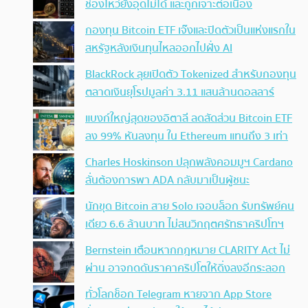
ช่องโหว่ยังอุดไม่ได้ และถูกเจาะต่อเนื่อง
กองทุน Bitcoin ETF เจ๊งและปิดตัวเป็นแห่งแรกใน
สหรัฐหลังเงินทุนไหลออกไปฝั่ง AI
BlackRock ลุยเปิดตัว Tokenized สำหรับกองทุน
ตลาดเงินยุโรปมูลค่า 3.11 แสนล้านดอลลาร์
แบงก์ใหญ่สุดของอิตาลี ลดสัดส่วน Bitcoin ETF
ลง 99% หันลงทุน ใน Ethereum แทนถึง 3 เท่า
Charles Hoskinson ปลุกพลังคอมมูฯ Cardano
ลั่นต้องการพา ADA กลับมาเป็นผู้ชนะ
นักขุด Bitcoin สาย Solo เจอบล็อก รับทรัพย์คน
เดียว 6.6 ล้านบาท ไม่สนวิกฤตศรัทธาคริปโทฯ
Bernstein เตือนหากกฎหมาย CLARITY Act ไม่
ผ่าน อาจกดดันราคาคริปโตให้ดิ่งลงอีกระลอก
ทั่วโลกช็อก Telegram หายจาก App Store