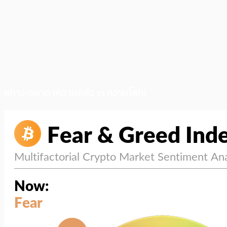
สภาวะตลาด (ความกลัว vs ความโลภ)