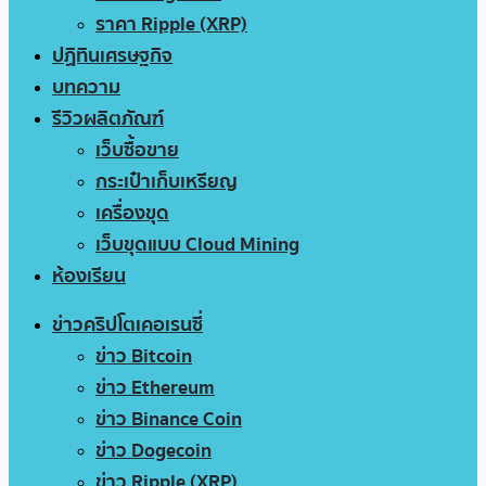
ราคา Ripple (XRP)
ปฏิทินเศรษฐกิจ
บทความ
รีวิวผลิตภัณฑ์
เว็บซื้อขาย
กระเป๋าเก็บเหรียญ
เครื่องขุด
เว็บขุดแบบ Cloud Mining
ห้องเรียน
ข่าวคริปโตเคอเรนซี่
ข่าว Bitcoin
ข่าว Ethereum
ข่าว Binance Coin
ข่าว Dogecoin
ข่าว Ripple (XRP)