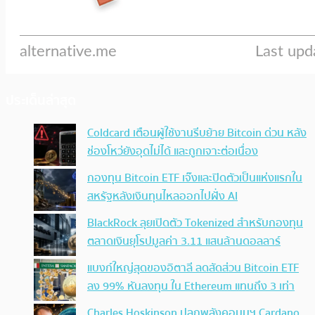
ประเด็นล่าสุด
Coldcard เตือนผู้ใช้งานรีบย้าย Bitcoin ด่วน หลัง
ช่องโหว่ยังอุดไม่ได้ และถูกเจาะต่อเนื่อง
กองทุน Bitcoin ETF เจ๊งและปิดตัวเป็นแห่งแรกใน
สหรัฐหลังเงินทุนไหลออกไปฝั่ง AI
BlackRock ลุยเปิดตัว Tokenized สำหรับกองทุน
ตลาดเงินยุโรปมูลค่า 3.11 แสนล้านดอลลาร์
แบงก์ใหญ่สุดของอิตาลี ลดสัดส่วน Bitcoin ETF
ลง 99% หันลงทุน ใน Ethereum แทนถึง 3 เท่า
Charles Hoskinson ปลุกพลังคอมมูฯ Cardano