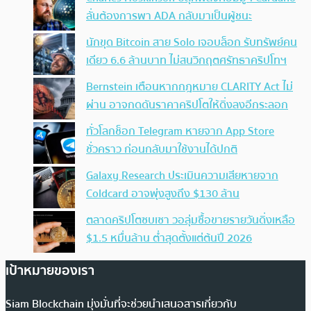
ลั่นต้องการพา ADA กลับมาเป็นผู้ชนะ
นักขุด Bitcoin สาย Solo เจอบล็อก รับทรัพย์คน
เดียว 6.6 ล้านบาท ไม่สนวิกฤตศรัทธาคริปโทฯ
Bernstein เตือนหากกฎหมาย CLARITY Act ไม่
ผ่าน อาจกดดันราคาคริปโตให้ดิ่งลงอีกระลอก
ทั่วโลกช็อก Telegram หายจาก App Store
ชั่วคราว ก่อนกลับมาใช้งานได้ปกติ
Galaxy Research ประเมินความเสียหายจาก
Coldcard อาจพุ่งสูงถึง $130 ล้าน
ตลาดคริปโตซบเซา วอลุ่มซื้อขายรายวันดิ่งเหลือ
$1.5 หมื่นล้าน ต่ำสุดตั้งแต่ต้นปี 2026
เป้าหมายของเรา
Siam Blockchain มุ่งมั่นที่จะช่วยนำเสนอสารเกี่ยวกับ