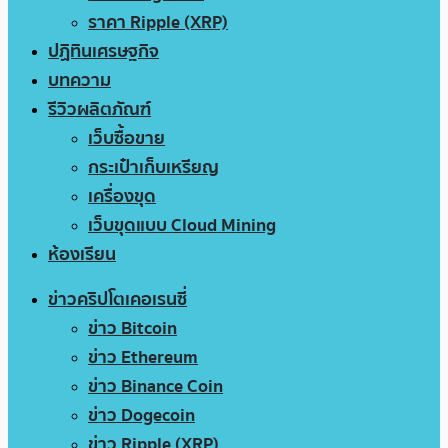
ราคา Ripple (XRP)
ปฏิทินเศรษฐกิจ
บทความ
รีวิวผลิตภัณฑ์
เว็บซื้อขาย
กระเป๋าเก็บเหรียญ
เครื่องขุด
เว็บขุดแบบ Cloud Mining
ห้องเรียน
ข่าวคริปโตเคอเรนซี่
ข่าว Bitcoin
ข่าว Ethereum
ข่าว Binance Coin
ข่าว Dogecoin
ข่าว Ripple (XRP)