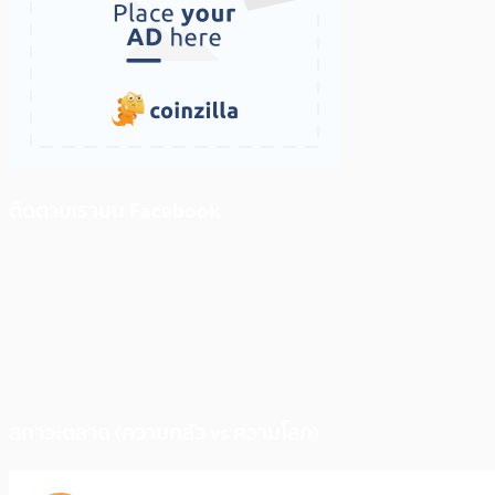
ติดตามเราบน Facebook
สภาวะตลาด (ความกลัว vs ความโลภ)