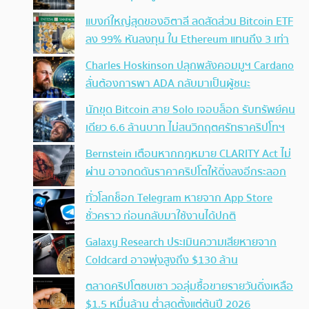
แบงก์ใหญ่สุดของอิตาลี ลดสัดส่วน Bitcoin ETF
ลง 99% หันลงทุน ใน Ethereum แทนถึง 3 เท่า
Charles Hoskinson ปลุกพลังคอมมูฯ Cardano
ลั่นต้องการพา ADA กลับมาเป็นผู้ชนะ
นักขุด Bitcoin สาย Solo เจอบล็อก รับทรัพย์คน
เดียว 6.6 ล้านบาท ไม่สนวิกฤตศรัทธาคริปโทฯ
Bernstein เตือนหากกฎหมาย CLARITY Act ไม่
ผ่าน อาจกดดันราคาคริปโตให้ดิ่งลงอีกระลอก
ทั่วโลกช็อก Telegram หายจาก App Store
ชั่วคราว ก่อนกลับมาใช้งานได้ปกติ
Galaxy Research ประเมินความเสียหายจาก
Coldcard อาจพุ่งสูงถึง $130 ล้าน
ตลาดคริปโตซบเซา วอลุ่มซื้อขายรายวันดิ่งเหลือ
$1.5 หมื่นล้าน ต่ำสุดตั้งแต่ต้นปี 2026