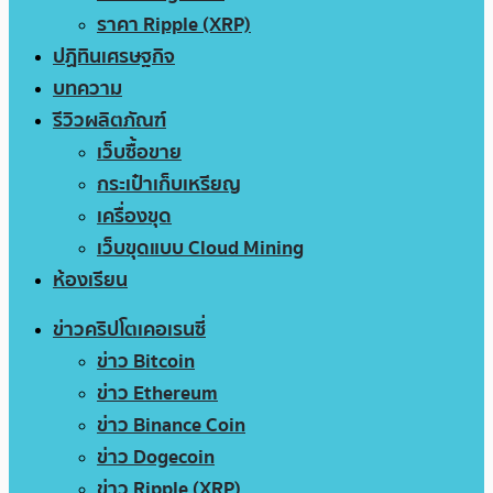
ราคา Ripple (XRP)
ปฏิทินเศรษฐกิจ
บทความ
รีวิวผลิตภัณฑ์
เว็บซื้อขาย
กระเป๋าเก็บเหรียญ
เครื่องขุด
เว็บขุดแบบ Cloud Mining
ห้องเรียน
ข่าวคริปโตเคอเรนซี่
ข่าว Bitcoin
ข่าว Ethereum
ข่าว Binance Coin
ข่าว Dogecoin
ข่าว Ripple (XRP)