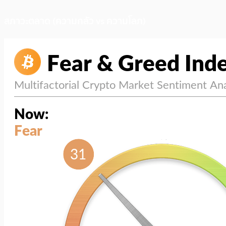
สภาวะตลาด (ความกลัว vs ความโลภ)