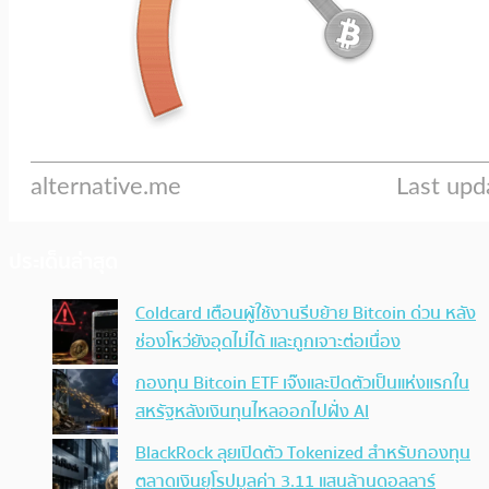
ประเด็นล่าสุด
Coldcard เตือนผู้ใช้งานรีบย้าย Bitcoin ด่วน หลัง
ช่องโหว่ยังอุดไม่ได้ และถูกเจาะต่อเนื่อง
กองทุน Bitcoin ETF เจ๊งและปิดตัวเป็นแห่งแรกใน
สหรัฐหลังเงินทุนไหลออกไปฝั่ง AI
BlackRock ลุยเปิดตัว Tokenized สำหรับกองทุน
ตลาดเงินยุโรปมูลค่า 3.11 แสนล้านดอลลาร์