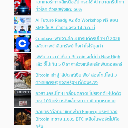
แฮกเกอร์เกาหลีเหนืออัปเกรดใช้ AI กวาดคริปโทฯ
ทั่วโลก ตัวเลขพุ่งแตะ 66%
AI Future Ready #2 จัด Workshop ฟรี สอน
SME ใช้ AI ทำงานจริง 14 ส.ค. นี้
Coinbase พาเจาะลึก 4 เทรนด์คริปโทฯ ปี 2026
สลัดภาพจำสินทรัพย์เก็งกำไรไร้มูลค่า
‘พิชัย จาวลา’ เตือน Bitcoin จะไม่ทำ New High
แล้ว ชี้ไม่เกิน 5 ปี ราคาร่วงเหลือหลักพันดอลลาร์
Bitcoin เข้าสู่ ‘สัปดาห์เงินเฟ้อ’ ส่องไทม์ไลน์ 3
ตัวเลขเศรษฐกิจสหรัฐฯ ที่ต้องระวัง
อวสานคริปโทฯ เกลื่อนตลาด! โปรเจกต์แห่ปิดตัว
ทะลุ 100 แห่ง หลังแฮ็กระบาด-เงินทุนหดหาย
กลยุทธ์ ‘ถือทน’ แตกพ่าย Empery บริษัทคลัง
Bitcoin เทขาย 1,635 BTC เหลือในพอร์ตไม่ถึง
ครึ่ง