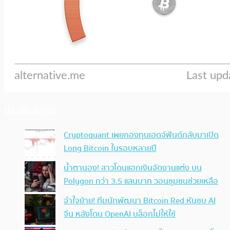
ประเด็นล่าสุด
Cryptoquant เผยกองทุนเฮดจ์ฟันด์กลับมาเปิด
Long Bitcoin ในรอบหลายปี
น้ำตานอง! สาวโดนแฮกเงินจัดงานแต่ง บน
Polygon กว่า 3.5 แสนบาท วอนชุมชนช่วยเหลือ
จำใจย้าย! ทีมนักพัฒนา Bitcoin Red หันซบ AI
จีน หลังโดน OpenAI บล็อกไม่ให้ใช้