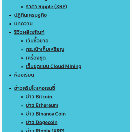
ราคา Ripple (XRP)
ปฏิทินเศรษฐกิจ
บทความ
รีวิวผลิตภัณฑ์
เว็บซื้อขาย
กระเป๋าเก็บเหรียญ
เครื่องขุด
เว็บขุดแบบ Cloud Mining
ห้องเรียน
ข่าวคริปโตเคอเรนซี่
ข่าว Bitcoin
ข่าว Ethereum
ข่าว Binance Coin
ข่าว Dogecoin
ข่าว Ripple (XRP)