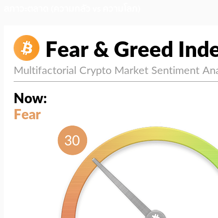
สภาวะตลาด (ความกลัว vs ความโลภ)