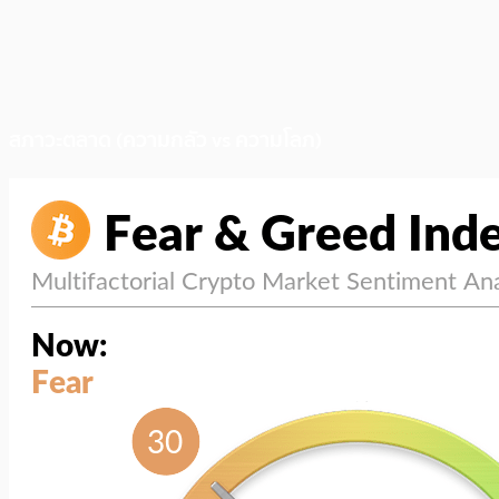
สภาวะตลาด (ความกลัว vs ความโลภ)