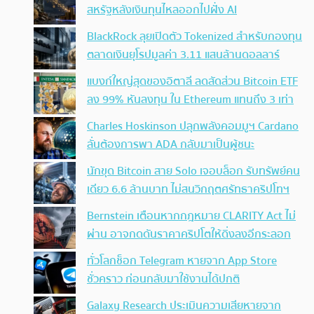
สหรัฐหลังเงินทุนไหลออกไปฝั่ง AI
BlackRock ลุยเปิดตัว Tokenized สำหรับกองทุน
ตลาดเงินยุโรปมูลค่า 3.11 แสนล้านดอลลาร์
แบงก์ใหญ่สุดของอิตาลี ลดสัดส่วน Bitcoin ETF
ลง 99% หันลงทุน ใน Ethereum แทนถึง 3 เท่า
Charles Hoskinson ปลุกพลังคอมมูฯ Cardano
ลั่นต้องการพา ADA กลับมาเป็นผู้ชนะ
นักขุด Bitcoin สาย Solo เจอบล็อก รับทรัพย์คน
เดียว 6.6 ล้านบาท ไม่สนวิกฤตศรัทธาคริปโทฯ
Bernstein เตือนหากกฎหมาย CLARITY Act ไม่
ผ่าน อาจกดดันราคาคริปโตให้ดิ่งลงอีกระลอก
ทั่วโลกช็อก Telegram หายจาก App Store
ชั่วคราว ก่อนกลับมาใช้งานได้ปกติ
Galaxy Research ประเมินความเสียหายจาก