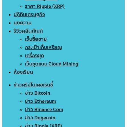
ราคา Ripple (XRP)
ปฏิทินเศรษฐกิจ
บทความ
รีวิวผลิตภัณฑ์
เว็บซื้อขาย
กระเป๋าเก็บเหรียญ
เครื่องขุด
เว็บขุดแบบ Cloud Mining
ห้องเรียน
ข่าวคริปโตเคอเรนซี่
ข่าว Bitcoin
ข่าว Ethereum
ข่าว Binance Coin
ข่าว Dogecoin
ข่าว Ripple (XRP)