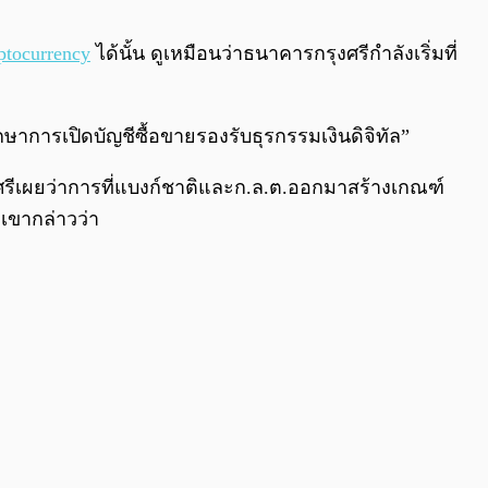
0:00
/
0:00
ptocurrency
ได้นั้น ดูเหมือนว่าธนาคารกรุงศรีกำลังเริ่มที่
กษาการเปิดบัญชีซื้อขายรองรับธุรกรรมเงินดิจิทัล”
ีเผยว่าการที่แบงก์ชาติและก.ล.ต.ออกมาสร้างเกณฑ์
เขากล่าวว่า