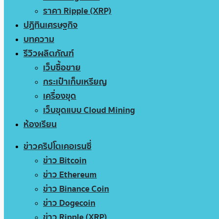
ราคา Ripple (XRP)
ปฏิทินเศรษฐกิจ
บทความ
รีวิวผลิตภัณฑ์
เว็บซื้อขาย
กระเป๋าเก็บเหรียญ
เครื่องขุด
เว็บขุดแบบ Cloud Mining
ห้องเรียน
ข่าวคริปโตเคอเรนซี่
ข่าว Bitcoin
ข่าว Ethereum
ข่าว Binance Coin
ข่าว Dogecoin
ข่าว Ripple (XRP)