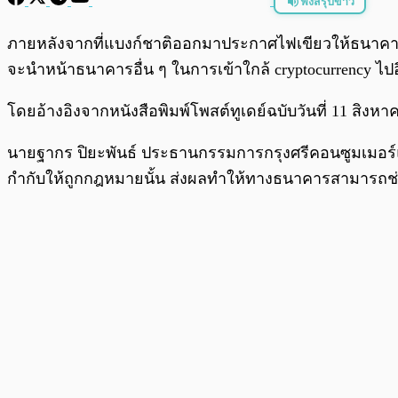
ฟังสรุปข่าว
พร้อมเล่น
ภายหลังจากที่แบงก์ชาติออกมาประกาศไฟเขียวให้ธนาคารพา
จะนำหน้าธนาคารอื่น ๆ ในการเข้าใกล้ cryptocurrency ไปอี
โดยอ้างอิงจากหนังสือพิมพ์โพสต์ทูเดย์ฉบับวันที่ 11 สิงหา
นายฐากร ปิยะพันธ์ ประธานกรรมการกรุงศรีคอนซูมเมอร์
กำกับให้ถูกกฎหมายนั้น ส่งผลทำให้ทางธนาคารสามารถช่ว