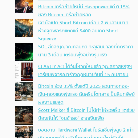
Bitcoin เครือข่ายใหม่มี Hashpower แค่ 0.15%
ของ Bitcoin เครือข่ายหลัก
เจ้ามือเปิด Short Bitcoin เกือบ 2 พันล้านบาท
ห่างจุดพอร์ตแตกแค่ $400 ลุ้นเกิด Short
Squeeze
SOL ส่งสัญญาณกลับตัว ทะลุเส้นขาลงที่กดราคา
นาน 3 เดือน เตรียมพุ่งอย่างรุนแรง
CLARITY Act ได้วันโหวตใหม่แล้ว วุฒิสภาสหรัฐฯ
เตรียมพิจารณาร่างกฎหมายวันที่ 15 กันยายน
Bitcoin ร่วง 35% ตั้งแต่ปี 2025 สวนทางทอง-
เงิน-ทองแดงพุ่งแรง ดันคริปโตกลายเป็นสินทรัพย์
ผลงานแย่สุด
Scott Melker ชี้ Bitcoin ไม่ได้ทำให้รวยเร็ว แต่ช่วย
ป้องกันให้ “จนช้าลง” จากเงินเฟ้อ
ยอดขาย Hardware Wallet ในรัสเซียพุ่งสูง 2 เท่า