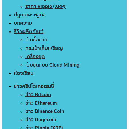
ราคา Ripple (XRP)
ปฏิทินเศรษฐกิจ
บทความ
รีวิวผลิตภัณฑ์
เว็บซื้อขาย
กระเป๋าเก็บเหรียญ
เครื่องขุด
เว็บขุดแบบ Cloud Mining
ห้องเรียน
ข่าวคริปโตเคอเรนซี่
ข่าว Bitcoin
ข่าว Ethereum
ข่าว Binance Coin
ข่าว Dogecoin
ข่าว Ripple (XRP)