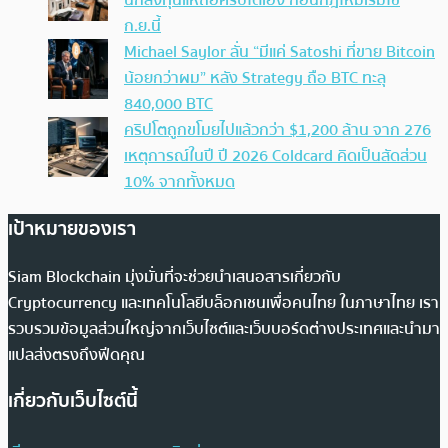
นักลงทุนแห่ถือคริปโตเอง ก่อนกฎใหม่เริ่มใช้
ก.ย.นี้
Michael Saylor ลั่น “มีแค่ Satoshi ที่ขาย Bitcoin
น้อยกว่าผม” หลัง Strategy ถือ BTC ทะลุ
840,000 BTC
คริปโตถูกขโมยไปแล้วกว่า $1,200 ล้าน จาก 276
เหตุการณ์ในปี ปี 2026 Coldcard คิดเป็นสัดส่วน
10% จากทั้งหมด
เป้าหมายของเรา
Siam Blockchain มุ่งมั่นที่จะช่วยนำเสนอสารเกี่ยวกับ
Cryptocurrency และเทคโนโลยีบล็อกเชนเพื่อคนไทย ในภาษาไทย เรา
รวบรวมข้อมูลส่วนใหญ่จากเว็บไซต์และเว็บบอร์ดต่างประเทศและนำมา
แปลส่งตรงถึงฟีดคุณ
เกี่ยวกับเว็บไซต์นี้