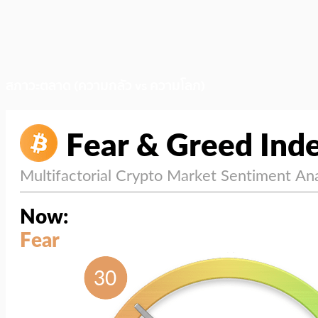
สภาวะตลาด (ความกลัว vs ความโลภ)