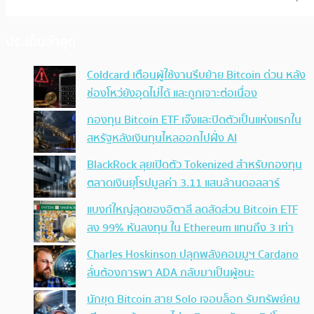
ประเด็นล่าสุด
Coldcard เตือนผู้ใช้งานรีบย้าย Bitcoin ด่วน หลัง
ช่องโหว่ยังอุดไม่ได้ และถูกเจาะต่อเนื่อง
กองทุน Bitcoin ETF เจ๊งและปิดตัวเป็นแห่งแรกใน
สหรัฐหลังเงินทุนไหลออกไปฝั่ง AI
BlackRock ลุยเปิดตัว Tokenized สำหรับกองทุน
ตลาดเงินยุโรปมูลค่า 3.11 แสนล้านดอลลาร์
แบงก์ใหญ่สุดของอิตาลี ลดสัดส่วน Bitcoin ETF
ลง 99% หันลงทุน ใน Ethereum แทนถึง 3 เท่า
Charles Hoskinson ปลุกพลังคอมมูฯ Cardano
ลั่นต้องการพา ADA กลับมาเป็นผู้ชนะ
นักขุด Bitcoin สาย Solo เจอบล็อก รับทรัพย์คน