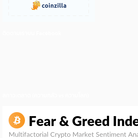
ติดตามเราบน Facebook
สภาวะตลาด (ความกลัว vs ความโลภ)