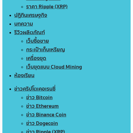
ราคา Ripple (XRP)
ปฏิทินเศรษฐกิจ
บทความ
รีวิวผลิตภัณฑ์
เว็บซื้อขาย
กระเป๋าเก็บเหรียญ
เครื่องขุด
เว็บขุดแบบ Cloud Mining
ห้องเรียน
ข่าวคริปโตเคอเรนซี่
ข่าว Bitcoin
ข่าว Ethereum
ข่าว Binance Coin
ข่าว Dogecoin
ข่าว Ripple (XRP)