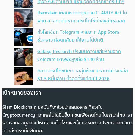
เดียว 6.6 ล้านบาท ไม่สนวิกฤตศรัทธาคริปโทฯ
Bernstein เตือนหากกฎหมาย CLARITY Act ไม่
ผ่าน อาจกดดันราคาคริปโตให้ดิ่งลงอีกระลอก
ทั่วโลกช็อก Telegram หายจาก App Store
ชั่วคราว ก่อนกลับมาใช้งานได้ปกติ
Galaxy Research ประเมินความเสียหายจาก
Coldcard อาจพุ่งสูงถึง $130 ล้าน
ตลาดคริปโตซบเซา วอลุ่มซื้อขายรายวันดิ่งเหลือ
$1.5 หมื่นล้าน ต่ำสุดตั้งแต่ต้นปี 2026
เป้าหมายของเรา
Siam Blockchain มุ่งมั่นที่จะช่วยนำเสนอสารเกี่ยวกับ
Cryptocurrency และเทคโนโลยีบล็อกเชนเพื่อคนไทย ในภาษาไทย เรา
รวบรวมข้อมูลส่วนใหญ่จากเว็บไซต์และเว็บบอร์ดต่างประเทศและนำมา
แปลส่งตรงถึงฟีดคุณ