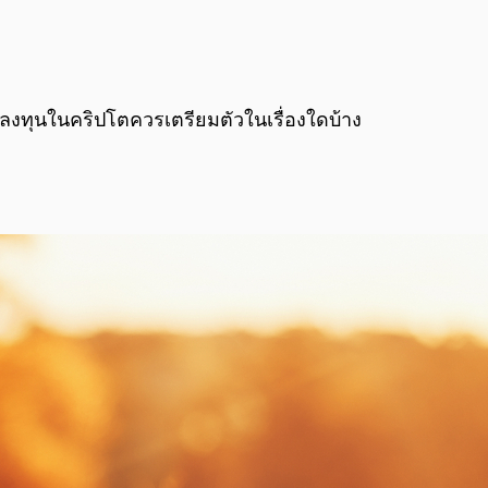
สนใจลงทุนในคริปโตควรเตรียมตัวในเรื่องใดบ้าง