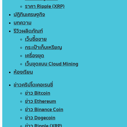
ราคา Ripple (XRP)
ปฏิทินเศรษฐกิจ
บทความ
รีวิวผลิตภัณฑ์
เว็บซื้อขาย
กระเป๋าเก็บเหรียญ
เครื่องขุด
เว็บขุดแบบ Cloud Mining
ห้องเรียน
ข่าวคริปโตเคอเรนซี่
ข่าว Bitcoin
ข่าว Ethereum
ข่าว Binance Coin
ข่าว Dogecoin
ข่าว Ripple (XRP)