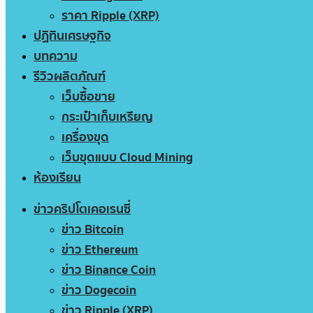
ราคา Ripple (XRP)
ปฏิทินเศรษฐกิจ
บทความ
รีวิวผลิตภัณฑ์
เว็บซื้อขาย
กระเป๋าเก็บเหรียญ
เครื่องขุด
เว็บขุดแบบ Cloud Mining
ห้องเรียน
ข่าวคริปโตเคอเรนซี่
ข่าว Bitcoin
ข่าว Ethereum
ข่าว Binance Coin
ข่าว Dogecoin
ข่าว Ripple (XRP)