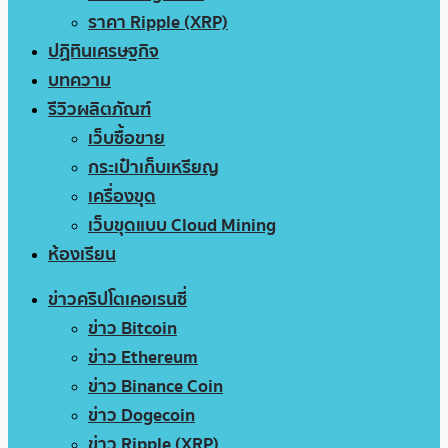
ราคา Ripple (XRP)
ปฏิทินเศรษฐกิจ
บทความ
รีวิวผลิตภัณฑ์
เว็บซื้อขาย
กระเป๋าเก็บเหรียญ
เครื่องขุด
เว็บขุดแบบ Cloud Mining
ห้องเรียน
ข่าวคริปโตเคอเรนซี่
ข่าว Bitcoin
ข่าว Ethereum
ข่าว Binance Coin
ข่าว Dogecoin
ข่าว Ripple (XRP)