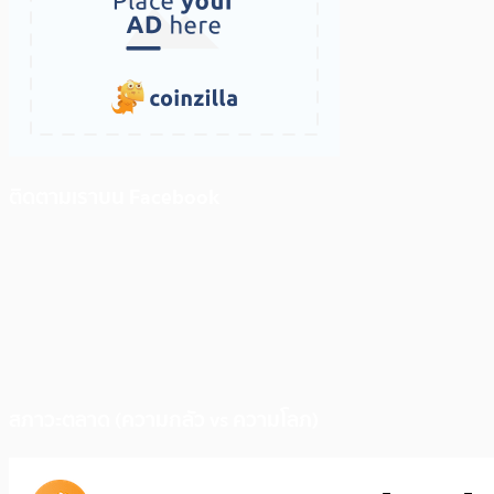
ติดตามเราบน Facebook
สภาวะตลาด (ความกลัว vs ความโลภ)