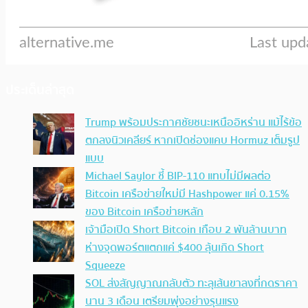
ประเด็นล่าสุด
Trump พร้อมประกาศชัยชนะเหนืออิหร่าน แม้ไร้ข้อ
ตกลงนิวเคลียร์ หากเปิดช่องแคบ Hormuz เต็มรูป
แบบ
Michael Saylor ชี้ BIP-110 แทบไม่มีผลต่อ
Bitcoin เครือข่ายใหม่มี Hashpower แค่ 0.15%
ของ Bitcoin เครือข่ายหลัก
เจ้ามือเปิด Short Bitcoin เกือบ 2 พันล้านบาท
ห่างจุดพอร์ตแตกแค่ $400 ลุ้นเกิด Short
Squeeze
SOL ส่งสัญญาณกลับตัว ทะลุเส้นขาลงที่กดราคา
นาน 3 เดือน เตรียมพุ่งอย่างรุนแรง