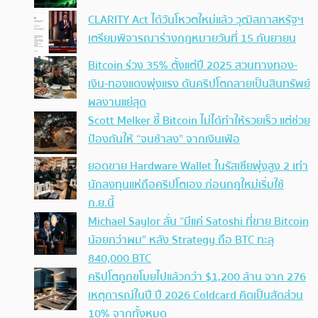
CLARITY Act ได้วันโหวตใหม่แล้ว วุฒิสภาสหรัฐฯ
เตรียมพิจารณาร่างกฎหมายวันที่ 15 กันยายน
Bitcoin ร่วง 35% ตั้งแต่ปี 2025 สวนทางทอง-
เงิน-ทองแดงพุ่งแรง ดันคริปโตกลายเป็นสินทรัพย์
ผลงานแย่สุด
Scott Melker ชี้ Bitcoin ไม่ได้ทำให้รวยเร็ว แต่ช่วย
ป้องกันให้ “จนช้าลง” จากเงินเฟ้อ
ยอดขาย Hardware Wallet ในรัสเซียพุ่งสูง 2 เท่า
นักลงทุนแห่ถือคริปโตเอง ก่อนกฎใหม่เริ่มใช้
ก.ย.นี้
Michael Saylor ลั่น “มีแค่ Satoshi ที่ขาย Bitcoin
น้อยกว่าผม” หลัง Strategy ถือ BTC ทะลุ
840,000 BTC
คริปโตถูกขโมยไปแล้วกว่า $1,200 ล้าน จาก 276
เหตุการณ์ในปี ปี 2026 Coldcard คิดเป็นสัดส่วน
10% จากทั้งหมด