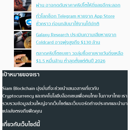
ผ่าน อาจกดดันราคาคริปโตให้ดิ่งลงอีกระลอก
ทั่วโลกช็อก Telegram หายจาก App Store
ชั่วคราว ก่อนกลับมาใช้งานได้ปกติ
Galaxy Research ประเมินความเสียหายจาก
Coldcard อาจพุ่งสูงถึง $130 ล้าน
ตลาดคริปโตซบเซา วอลุ่มซื้อขายรายวันดิ่งเหลือ
$1.5 หมื่นล้าน ต่ำสุดตั้งแต่ต้นปี 2026
เป้าหมายของเรา
Siam Blockchain มุ่งมั่นที่จะช่วยนำเสนอสารเกี่ยวกับ
Cryptocurrency และเทคโนโลยีบล็อกเชนเพื่อคนไทย ในภาษาไทย เรา
รวบรวมข้อมูลส่วนใหญ่จากเว็บไซต์และเว็บบอร์ดต่างประเทศและนำมา
แปลส่งตรงถึงฟีดคุณ
เกี่ยวกับเว็บไซต์นี้