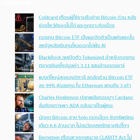
ประเด็นล่าสุด
Coldcard เตือนผู้ใช้งานรีบย้าย Bitcoin ด่วน หลัง
ช่องโหว่ยังอุดไม่ได้ และถูกเจาะต่อเนื่อง
กองทุน Bitcoin ETF เจ๊งและปิดตัวเป็นแห่งแรกใน
สหรัฐหลังเงินทุนไหลออกไปฝั่ง AI
BlackRock ลุยเปิดตัว Tokenized สำหรับกองทุน
ตลาดเงินยุโรปมูลค่า 3.11 แสนล้านดอลลาร์
แบงก์ใหญ่สุดของอิตาลี ลดสัดส่วน Bitcoin ETF
ลง 99% หันลงทุน ใน Ethereum แทนถึง 3 เท่า
Charles Hoskinson ปลุกพลังคอมมูฯ Cardano
ลั่นต้องการพา ADA กลับมาเป็นผู้ชนะ
นักขุด Bitcoin สาย Solo เจอบล็อก รับทรัพย์คน
เดียว 6.6 ล้านบาท ไม่สนวิกฤตศรัทธาคริปโทฯ
Bernstein เตือนหากกฎหมาย CLARITY Act ไม่