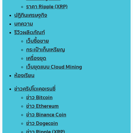
ราคา Ripple (XRP)
ปฏิทินเศรษฐกิจ
บทความ
รีวิวผลิตภัณฑ์
เว็บซื้อขาย
กระเป๋าเก็บเหรียญ
เครื่องขุด
เว็บขุดแบบ Cloud Mining
ห้องเรียน
ข่าวคริปโตเคอเรนซี่
ข่าว Bitcoin
ข่าว Ethereum
ข่าว Binance Coin
ข่าว Dogecoin
ข่าว Ripple (XRP)