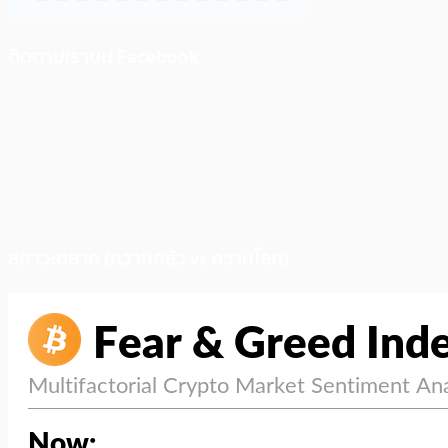
ติดตามเราบน Facebook
สภาวะตลาด (ความกลัว vs ความโลภ)