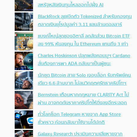
สหรัฐหลังเงินทุนไหลออกไปฝั่ง AI
BlackRock ลุยเปิดตัว Tokenized สำหรับกองทุน
ตลาดเงินยุโรปมูลค่า 3.11 แสนล้านดอลลาร์
แบงก์ใหญ่สุดของอิตาลี ลดสัดส่วน Bitcoin ETF
ลง 99% หันลงทุน ใน Ethereum แทนถึง 3 เท่า
Charles Hoskinson ปลุกพลังคอมมูฯ Cardano
ลั่นต้องการพา ADA กลับมาเป็นผู้ชนะ
นักขุด Bitcoin สาย Solo เจอบล็อก รับทรัพย์คน
เดียว 6.6 ล้านบาท ไม่สนวิกฤตศรัทธาคริปโทฯ
Bernstein เตือนหากกฎหมาย CLARITY Act ไม่
ผ่าน อาจกดดันราคาคริปโตให้ดิ่งลงอีกระลอก
ทั่วโลกช็อก Telegram หายจาก App Store
ชั่วคราว ก่อนกลับมาใช้งานได้ปกติ
Galaxy Research ประเมินความเสียหายจาก