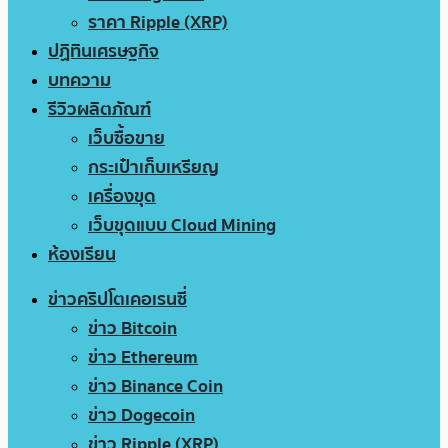
ราคา Ripple (XRP)
ปฏิทินเศรษฐกิจ
บทความ
รีวิวผลิตภัณฑ์
เว็บซื้อขาย
กระเป๋าเก็บเหรียญ
เครื่องขุด
เว็บขุดแบบ Cloud Mining
ห้องเรียน
ข่าวคริปโตเคอเรนซี่
ข่าว Bitcoin
ข่าว Ethereum
ข่าว Binance Coin
ข่าว Dogecoin
ข่าว Ripple (XRP)