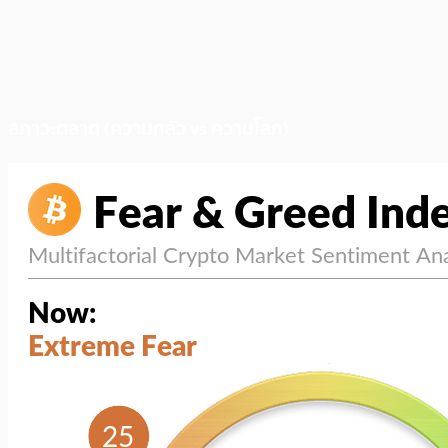
สภาวะตลาด (ความกลัว vs ความโลภ)