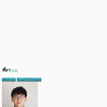
ที่มา
ccn
ethereum
Nouriel Roubini