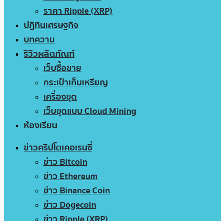
ราคา Ripple (XRP)
ปฏิทินเศรษฐกิจ
บทความ
รีวิวผลิตภัณฑ์
เว็บซื้อขาย
กระเป๋าเก็บเหรียญ
เครื่องขุด
เว็บขุดแบบ Cloud Mining
ห้องเรียน
ข่าวคริปโตเคอเรนซี่
ข่าว Bitcoin
ข่าว Ethereum
ข่าว Binance Coin
ข่าว Dogecoin
ข่าว Ripple (XRP)