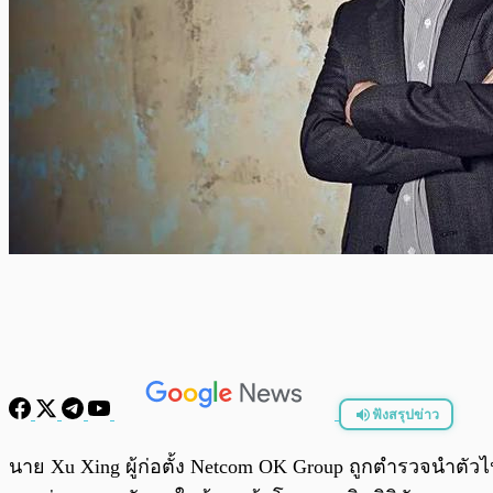
ฟังสรุปข่าว
พร้อมเล่น
นาย Xu Xing ผู้ก่อตั้ง Netcom OK Group ถูกตำรวจนำตัวไป