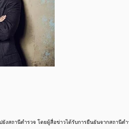
ยังสถานีตำรวจ โดยผู้สื่อข่าวได้รับการยืนยันจากสถานีตำรว