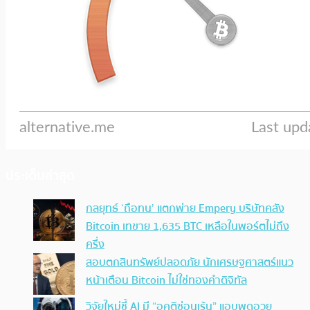
ประเด็นล่าสุด
กลยุทธ์ ‘ถือทน’ แตกพ่าย Empery บริษัทคลัง
Bitcoin เทขาย 1,635 BTC เหลือในพอร์ตไม่ถึง
ครึ่ง
สอบตกสินทรัพย์ปลอดภัย นักเศรษฐศาสตร์แนว
หน้าเตือน Bitcoin ไม่ใช่ทองคำดิจิทัล
วิจัยใหม่ชี้ AI มี “อคติซ่อนเร้น” แอบพูดอวย