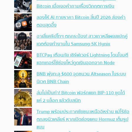
Bitcoin เมื่อเจอคำถามเรื่องวิกฤตการเงิน
ลองให้ AI ทายราคา Bitcoin สิ้นปี 2026 ส่องคำ
ตอบสุดอึ้ง
อาเสี่ยคริปโทฯ ตกกระป๋อง! สาวเกาหลีเผยสเปกคู่
เดตต้องทำงานใน Samsung-SK Hynix
BTCPay เตือนภัย เซิร์ฟเวอร์ Lightning โดนโจมตี
แฮกเกอร์ใช้ช่องโหว่ดูดเงินออกจาก Node
BNB พุ่งทะลุ $600 จุดชนวน Altseason ในระบบ
นิเวศ BNB Chain
ล่มไม่เป็นท่า! Bitcoin ฟอร์กแยก BIP-110 ขุดได้
แค่ 2 บล็อก แล้วดับสนิท
Trump พร้อมประกาศชัยชนะเหนืออิหร่าน แม้ไร้ข้อ
ตกลงนิวเคลียร์ หากเปิดช่องแคบ Hormuz เต็มรูป
แบบ