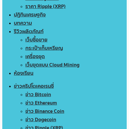
ราคา Ripple (XRP)
ปฏิทินเศรษฐกิจ
บทความ
รีวิวผลิตภัณฑ์
เว็บซื้อขาย
กระเป๋าเก็บเหรียญ
เครื่องขุด
เว็บขุดแบบ Cloud Mining
ห้องเรียน
ข่าวคริปโตเคอเรนซี่
ข่าว Bitcoin
ข่าว Ethereum
ข่าว Binance Coin
ข่าว Dogecoin
ข่าว Ripple (XRP)