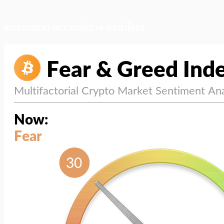
สภาวะตลาด (ความกลัว vs ความโลภ)