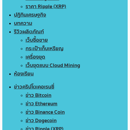
ราคา Ripple (XRP)
ปฏิทินเศรษฐกิจ
บทความ
รีวิวผลิตภัณฑ์
เว็บซื้อขาย
กระเป๋าเก็บเหรียญ
เครื่องขุด
เว็บขุดแบบ Cloud Mining
ห้องเรียน
ข่าวคริปโตเคอเรนซี่
ข่าว Bitcoin
ข่าว Ethereum
ข่าว Binance Coin
ข่าว Dogecoin
ข่าว Ripple (XRP)