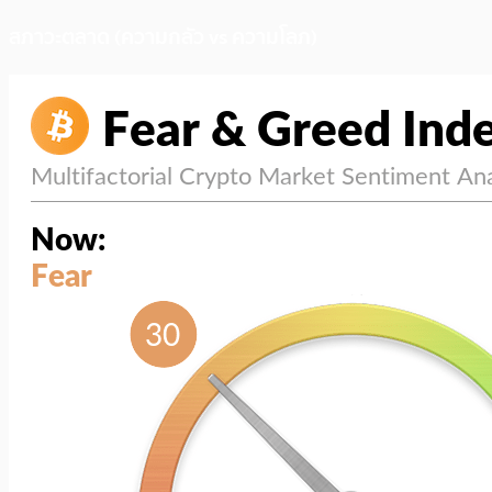
สภาวะตลาด (ความกลัว vs ความโลภ)