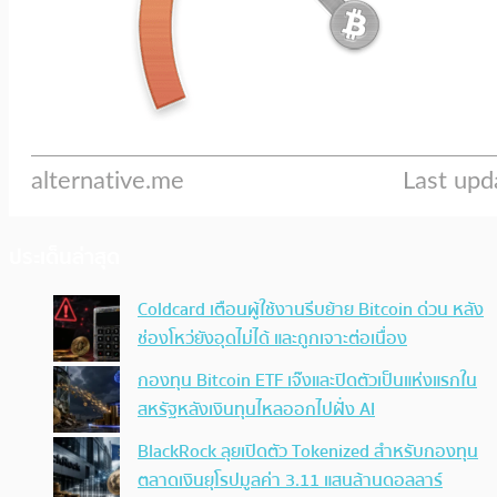
ประเด็นล่าสุด
Coldcard เตือนผู้ใช้งานรีบย้าย Bitcoin ด่วน หลัง
ช่องโหว่ยังอุดไม่ได้ และถูกเจาะต่อเนื่อง
กองทุน Bitcoin ETF เจ๊งและปิดตัวเป็นแห่งแรกใน
สหรัฐหลังเงินทุนไหลออกไปฝั่ง AI
BlackRock ลุยเปิดตัว Tokenized สำหรับกองทุน
ตลาดเงินยุโรปมูลค่า 3.11 แสนล้านดอลลาร์