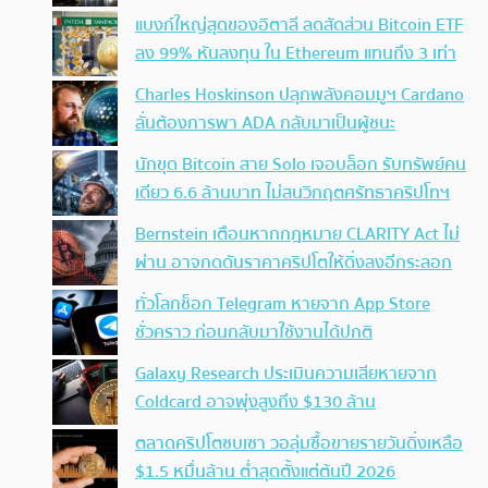
แบงก์ใหญ่สุดของอิตาลี ลดสัดส่วน Bitcoin ETF
ลง 99% หันลงทุน ใน Ethereum แทนถึง 3 เท่า
Charles Hoskinson ปลุกพลังคอมมูฯ Cardano
ลั่นต้องการพา ADA กลับมาเป็นผู้ชนะ
นักขุด Bitcoin สาย Solo เจอบล็อก รับทรัพย์คน
เดียว 6.6 ล้านบาท ไม่สนวิกฤตศรัทธาคริปโทฯ
Bernstein เตือนหากกฎหมาย CLARITY Act ไม่
ผ่าน อาจกดดันราคาคริปโตให้ดิ่งลงอีกระลอก
ทั่วโลกช็อก Telegram หายจาก App Store
ชั่วคราว ก่อนกลับมาใช้งานได้ปกติ
Galaxy Research ประเมินความเสียหายจาก
Coldcard อาจพุ่งสูงถึง $130 ล้าน
ตลาดคริปโตซบเซา วอลุ่มซื้อขายรายวันดิ่งเหลือ
$1.5 หมื่นล้าน ต่ำสุดตั้งแต่ต้นปี 2026