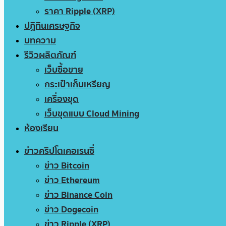
ราคา Ripple (XRP)
ปฏิทินเศรษฐกิจ
บทความ
รีวิวผลิตภัณฑ์
เว็บซื้อขาย
กระเป๋าเก็บเหรียญ
เครื่องขุด
เว็บขุดแบบ Cloud Mining
ห้องเรียน
ข่าวคริปโตเคอเรนซี่
ข่าว Bitcoin
ข่าว Ethereum
ข่าว Binance Coin
ข่าว Dogecoin
ข่าว Ripple (XRP)