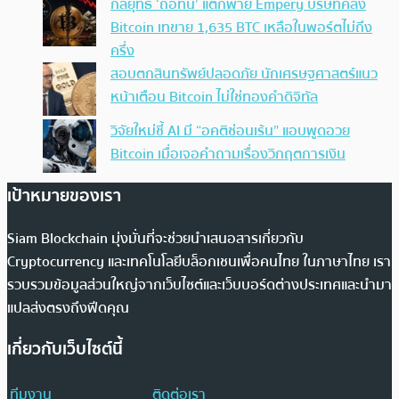
กลยุทธ์ ‘ถือทน’ แตกพ่าย Empery บริษัทคลัง
Bitcoin เทขาย 1,635 BTC เหลือในพอร์ตไม่ถึง
ครึ่ง
สอบตกสินทรัพย์ปลอดภัย นักเศรษฐศาสตร์แนว
หน้าเตือน Bitcoin ไม่ใช่ทองคำดิจิทัล
วิจัยใหม่ชี้ AI มี “อคติซ่อนเร้น” แอบพูดอวย
Bitcoin เมื่อเจอคำถามเรื่องวิกฤตการเงิน
เป้าหมายของเรา
Siam Blockchain มุ่งมั่นที่จะช่วยนำเสนอสารเกี่ยวกับ
Cryptocurrency และเทคโนโลยีบล็อกเชนเพื่อคนไทย ในภาษาไทย เรา
รวบรวมข้อมูลส่วนใหญ่จากเว็บไซต์และเว็บบอร์ดต่างประเทศและนำมา
แปลส่งตรงถึงฟีดคุณ
เกี่ยวกับเว็บไซต์นี้
ทีมงาน
ติดต่อเรา