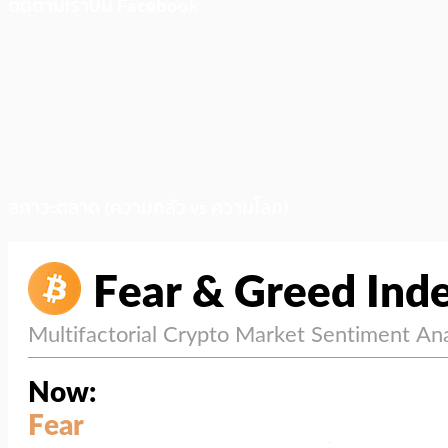
ติดตามเราบน Facebook
สภาวะตลาด (ความกลัว vs ความโลภ)