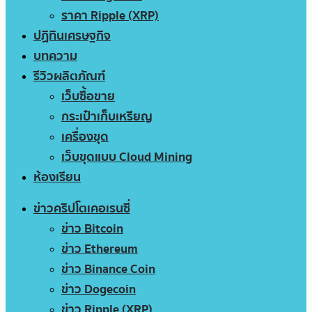
ราคา Ripple (XRP)
ปฏิทินเศรษฐกิจ
บทความ
รีวิวผลิตภัณฑ์
เว็บซื้อขาย
กระเป๋าเก็บเหรียญ
เครื่องขุด
เว็บขุดแบบ Cloud Mining
ห้องเรียน
ข่าวคริปโตเคอเรนซี่
ข่าว Bitcoin
ข่าว Ethereum
ข่าว Binance Coin
ข่าว Dogecoin
ข่าว Ripple (XRP)