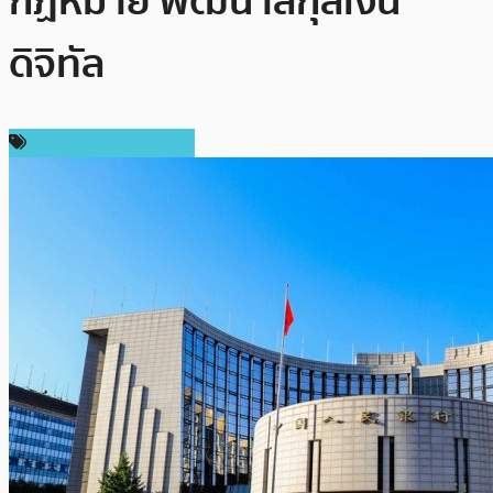
กฏหมาย พัฒนาสกุลเงิน
ดิจิทัล
เทคโนโลยี Blockchain