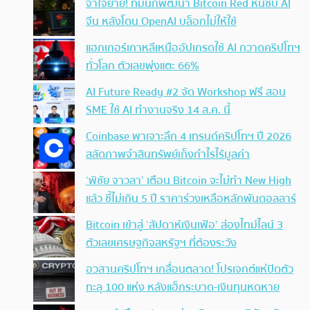
จำใจย้าย! ทีมนักพัฒนา Bitcoin Red หันซบ AI
จีน หลังโดน OpenAI บล็อกไม่ให้ใช้
แฮกเกอร์เกาหลีเหนืออัปเกรดใช้ AI กวาดคริปโทฯ
ทั่วโลก ตัวเลขพุ่งแตะ 66%
AI Future Ready #2 จัด Workshop ฟรี สอน
SME ใช้ AI ทำงานจริง 14 ส.ค. นี้
Coinbase พาเจาะลึก 4 เทรนด์คริปโทฯ ปี 2026
สลัดภาพจำสินทรัพย์เก็งกำไรไร้มูลค่า
‘พิชัย จาวลา’ เตือน Bitcoin จะไม่ทำ New High
แล้ว ชี้ไม่เกิน 5 ปี ราคาร่วงเหลือหลักพันดอลลาร์
Bitcoin เข้าสู่ ‘สัปดาห์เงินเฟ้อ’ ส่องไทม์ไลน์ 3
ตัวเลขเศรษฐกิจสหรัฐฯ ที่ต้องระวัง
อวสานคริปโทฯ เกลื่อนตลาด! โปรเจกต์แห่ปิดตัว
ทะลุ 100 แห่ง หลังแฮ็กระบาด-เงินทุนหดหาย