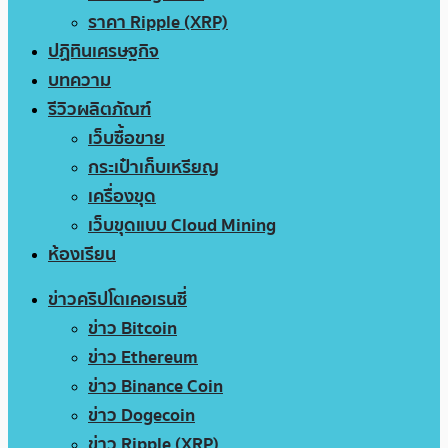
ราคา Ripple (XRP)
ปฏิทินเศรษฐกิจ
บทความ
รีวิวผลิตภัณฑ์
เว็บซื้อขาย
กระเป๋าเก็บเหรียญ
เครื่องขุด
เว็บขุดแบบ Cloud Mining
ห้องเรียน
ข่าวคริปโตเคอเรนซี่
ข่าว Bitcoin
ข่าว Ethereum
ข่าว Binance Coin
ข่าว Dogecoin
ข่าว Ripple (XRP)