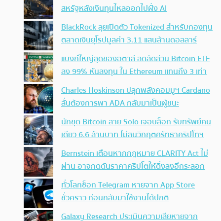
สหรัฐหลังเงินทุนไหลออกไปฝั่ง AI
BlackRock ลุยเปิดตัว Tokenized สำหรับกองทุน
ตลาดเงินยุโรปมูลค่า 3.11 แสนล้านดอลลาร์
แบงก์ใหญ่สุดของอิตาลี ลดสัดส่วน Bitcoin ETF
ลง 99% หันลงทุน ใน Ethereum แทนถึง 3 เท่า
Charles Hoskinson ปลุกพลังคอมมูฯ Cardano
ลั่นต้องการพา ADA กลับมาเป็นผู้ชนะ
นักขุด Bitcoin สาย Solo เจอบล็อก รับทรัพย์คน
เดียว 6.6 ล้านบาท ไม่สนวิกฤตศรัทธาคริปโทฯ
Bernstein เตือนหากกฎหมาย CLARITY Act ไม่
ผ่าน อาจกดดันราคาคริปโตให้ดิ่งลงอีกระลอก
ทั่วโลกช็อก Telegram หายจาก App Store
ชั่วคราว ก่อนกลับมาใช้งานได้ปกติ
Galaxy Research ประเมินความเสียหายจาก