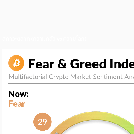
สภาวะตลาด (ความกลัว vs ความโลภ)