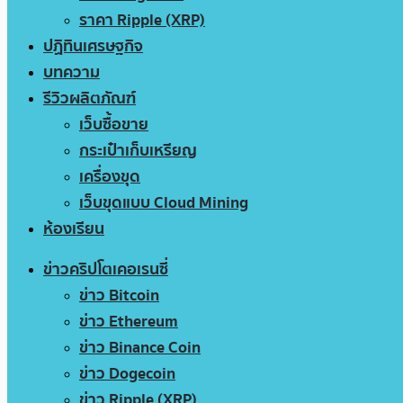
ราคา Ripple (XRP)
ปฏิทินเศรษฐกิจ
บทความ
รีวิวผลิตภัณฑ์
เว็บซื้อขาย
กระเป๋าเก็บเหรียญ
เครื่องขุด
เว็บขุดแบบ Cloud Mining
ห้องเรียน
ข่าวคริปโตเคอเรนซี่
ข่าว Bitcoin
ข่าว Ethereum
ข่าว Binance Coin
ข่าว Dogecoin
ข่าว Ripple (XRP)