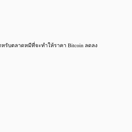
ำหรับตลาดหมีที่จะทำให้ราคา Bitcoin ลดลง