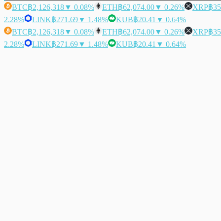
BTC
฿2,126,318
▼ 0.08%
ETH
฿62,074.00
▼ 0.26%
XRP
฿35
2.28%
LINK
฿271.69
▼ 1.48%
KUB
฿20.41
▼ 0.64%
BTC
฿2,126,318
▼ 0.08%
ETH
฿62,074.00
▼ 0.26%
XRP
฿35
2.28%
LINK
฿271.69
▼ 1.48%
KUB
฿20.41
▼ 0.64%