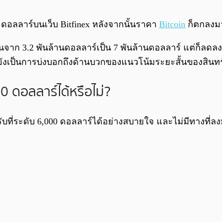
0 ดอลลาร์บนเว็บ Bitfinex หลังจากนั้นราคา
Bitcoin
ก็ตกลงมา
ึ้นจาก 3.2 พันล้านดอลลาร์เป็น 7 พันล้านดอลลาร์ แต่ก็ลดล
ละยังเป็นการบ่งบอกถึงด้านบวกของแนวโน้มระยะสั้นของสินทรัพย
0 ดอลลาร์ได้หรือไม่?
ับที่ระดับ 6,000 ดอลลาร์ได้อย่างสบายใจ และไม่มีทางที่ล