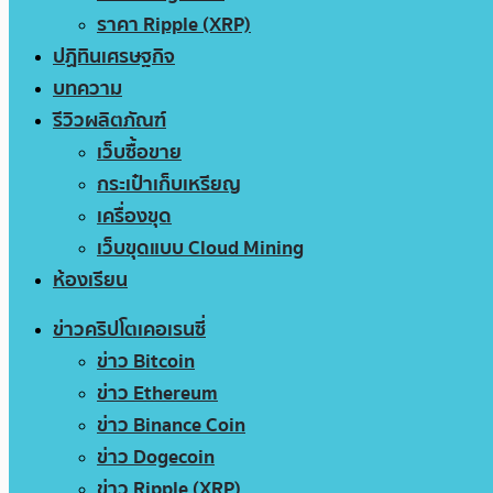
ราคา Ripple (XRP)
ปฏิทินเศรษฐกิจ
บทความ
รีวิวผลิตภัณฑ์
เว็บซื้อขาย
กระเป๋าเก็บเหรียญ
เครื่องขุด
เว็บขุดแบบ Cloud Mining
ห้องเรียน
ข่าวคริปโตเคอเรนซี่
ข่าว Bitcoin
ข่าว Ethereum
ข่าว Binance Coin
ข่าว Dogecoin
ข่าว Ripple (XRP)