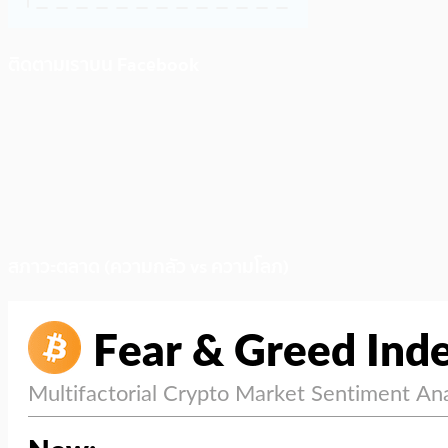
ติดตามเราบน Facebook
สภาวะตลาด (ความกลัว vs ความโลภ)