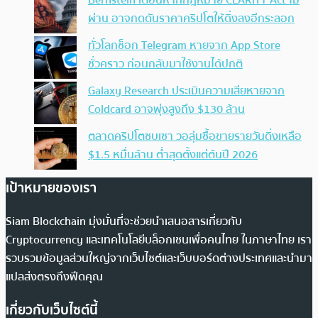
Bernstein เตือนหากกฎหมาย CLARITY Act ไม่
ผ่าน อาจกดดันราคาคริปโตให้ดิ่งลงอีกระลอก
ทั่วโลกช็อก Telegram หายจาก App Store
ชั่วคราว ก่อนกลับมาใช้งานได้ปกติ
Galaxy Research ประเมินความเสียหายจาก
Coldcard อาจพุ่งสูงถึง $130 ล้าน
ตลาดคริปโตซบเซา วอลุ่มซื้อขายรายวันดิ่งเหลือ
$1.5 หมื่นล้าน ต่ำสุดตั้งแต่ต้นปี 2026
เป้าหมายของเรา
Siam Blockchain มุ่งมั่นที่จะช่วยนำเสนอสารเกี่ยวกับ
Cryptocurrency และเทคโนโลยีบล็อกเชนเพื่อคนไทย ในภาษาไทย เรา
รวบรวมข้อมูลส่วนใหญ่จากเว็บไซต์และเว็บบอร์ดต่างประเทศและนำมา
แปลส่งตรงถึงฟีดคุณ
เกี่ยวกับเว็บไซต์นี้