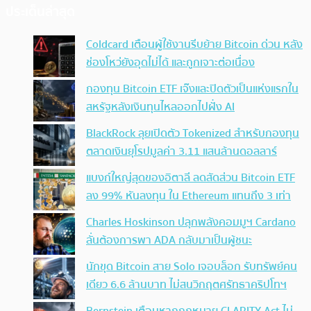
ประเด็นล่าสุด
Coldcard เตือนผู้ใช้งานรีบย้าย Bitcoin ด่วน หลัง
ช่องโหว่ยังอุดไม่ได้ และถูกเจาะต่อเนื่อง
กองทุน Bitcoin ETF เจ๊งและปิดตัวเป็นแห่งแรกใน
สหรัฐหลังเงินทุนไหลออกไปฝั่ง AI
BlackRock ลุยเปิดตัว Tokenized สำหรับกองทุน
ตลาดเงินยุโรปมูลค่า 3.11 แสนล้านดอลลาร์
แบงก์ใหญ่สุดของอิตาลี ลดสัดส่วน Bitcoin ETF
ลง 99% หันลงทุน ใน Ethereum แทนถึง 3 เท่า
Charles Hoskinson ปลุกพลังคอมมูฯ Cardano
ลั่นต้องการพา ADA กลับมาเป็นผู้ชนะ
นักขุด Bitcoin สาย Solo เจอบล็อก รับทรัพย์คน
เดียว 6.6 ล้านบาท ไม่สนวิกฤตศรัทธาคริปโทฯ