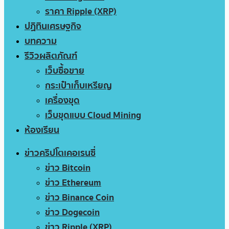
ราคา Ripple (XRP)
ปฏิทินเศรษฐกิจ
บทความ
รีวิวผลิตภัณฑ์
เว็บซื้อขาย
กระเป๋าเก็บเหรียญ
เครื่องขุด
เว็บขุดแบบ Cloud Mining
ห้องเรียน
ข่าวคริปโตเคอเรนซี่
ข่าว Bitcoin
ข่าว Ethereum
ข่าว Binance Coin
ข่าว Dogecoin
ข่าว Ripple (XRP)