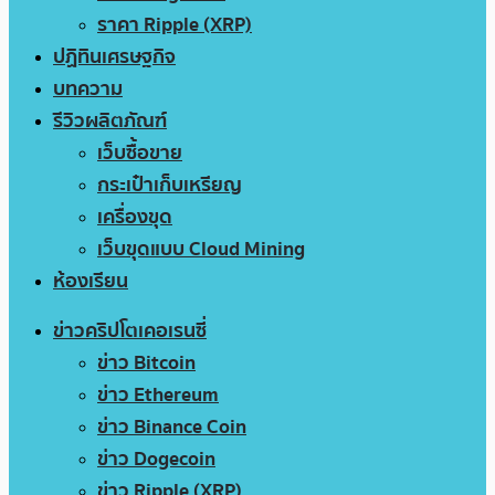
ราคา Ripple (XRP)
ปฏิทินเศรษฐกิจ
บทความ
รีวิวผลิตภัณฑ์
เว็บซื้อขาย
กระเป๋าเก็บเหรียญ
เครื่องขุด
เว็บขุดแบบ Cloud Mining
ห้องเรียน
ข่าวคริปโตเคอเรนซี่
ข่าว Bitcoin
ข่าว Ethereum
ข่าว Binance Coin
ข่าว Dogecoin
ข่าว Ripple (XRP)