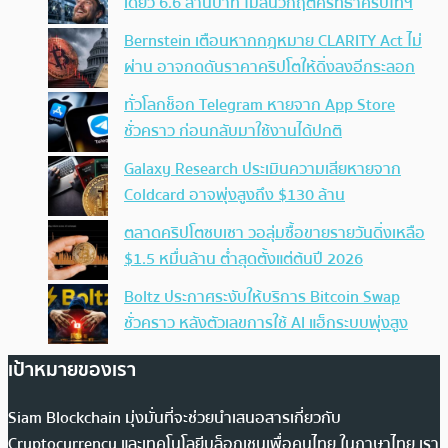
เดียว 6.6 ล้านบาท ไม่สนวิกฤตศรัทธาคริปโทฯ
Bernstein เตือนหากกฎหมาย CLARITY Act ไม่
ผ่าน อาจกดดันราคาคริปโตให้ดิ่งลงอีกระลอก
ทั่วโลกช็อก Telegram หายจาก App Store
ชั่วคราว ก่อนกลับมาใช้งานได้ปกติ
Galaxy Research ประเมินความเสียหายจาก
Coldcard อาจพุ่งสูงถึง $130 ล้าน
ตลาดคริปโตซบเซา วอลุ่มซื้อขายรายวันดิ่งเหลือ
$1.5 หมื่นล้าน ต่ำสุดตั้งแต่ต้นปี 2026
Boltz ประกาศระงับให้บริการ Bitcoin Swap
ชั่วคราว หลังตัวเลขการใช้ AI แฮ็กระบบพุ่งสูง
เป้าหมายของเรา
Siam Blockchain มุ่งมั่นที่จะช่วยนำเสนอสารเกี่ยวกับ
Cryptocurrency และเทคโนโลยีบล็อกเชนเพื่อคนไทย ในภาษาไทย เรา