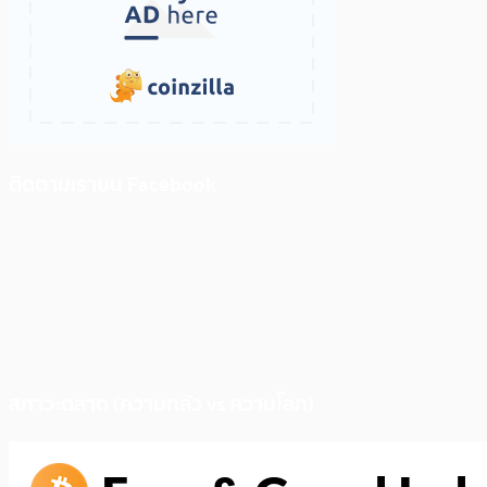
ติดตามเราบน Facebook
สภาวะตลาด (ความกลัว vs ความโลภ)