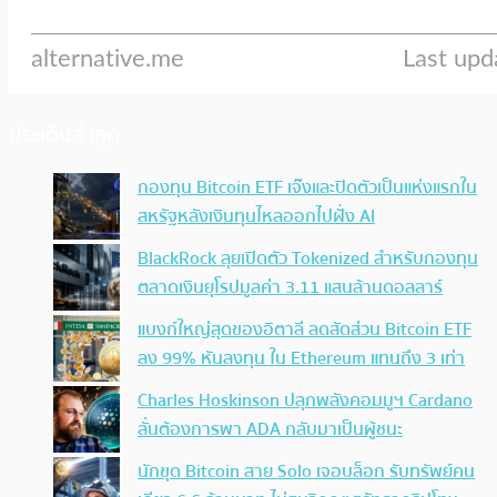
ประเด็นล่าสุด
กองทุน Bitcoin ETF เจ๊งและปิดตัวเป็นแห่งแรกใน
สหรัฐหลังเงินทุนไหลออกไปฝั่ง AI
BlackRock ลุยเปิดตัว Tokenized สำหรับกองทุน
ตลาดเงินยุโรปมูลค่า 3.11 แสนล้านดอลลาร์
แบงก์ใหญ่สุดของอิตาลี ลดสัดส่วน Bitcoin ETF
ลง 99% หันลงทุน ใน Ethereum แทนถึง 3 เท่า
Charles Hoskinson ปลุกพลังคอมมูฯ Cardano
ลั่นต้องการพา ADA กลับมาเป็นผู้ชนะ
นักขุด Bitcoin สาย Solo เจอบล็อก รับทรัพย์คน