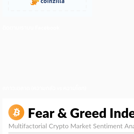
ติดตามเราบน Facebook
สภาวะตลาด (ความกลัว vs ความโลภ)