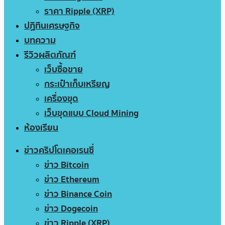
ราคา Ripple (XRP)
ปฏิทินเศรษฐกิจ
บทความ
รีวิวผลิตภัณฑ์
เว็บซื้อขาย
กระเป๋าเก็บเหรียญ
เครื่องขุด
เว็บขุดแบบ Cloud Mining
ห้องเรียน
ข่าวคริปโตเคอเรนซี่
ข่าว Bitcoin
ข่าว Ethereum
ข่าว Binance Coin
ข่าว Dogecoin
ข่าว Ripple (XRP)