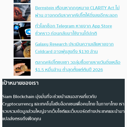
Bernstein เตือนหากกฎหมาย CLARITY Act ไม่
ผ่าน อาจกดดันราคาคริปโตให้ดิ่งลงอีกระลอก
ทั่วโลกช็อก Telegram หายจาก App Store
ชั่วคราว ก่อนกลับมาใช้งานได้ปกติ
Galaxy Research ประเมินความเสียหายจาก
Coldcard อาจพุ่งสูงถึง $130 ล้าน
ตลาดคริปโตซบเซา วอลุ่มซื้อขายรายวันดิ่งเหลือ
$1.5 หมื่นล้าน ต่ำสุดตั้งแต่ต้นปี 2026
เป้าหมายของเรา
Siam Blockchain มุ่งมั่นที่จะช่วยนำเสนอสารเกี่ยวกับ
Cryptocurrency และเทคโนโลยีบล็อกเชนเพื่อคนไทย ในภาษาไทย เรา
รวบรวมข้อมูลส่วนใหญ่จากเว็บไซต์และเว็บบอร์ดต่างประเทศและนำมา
แปลส่งตรงถึงฟีดคุณ