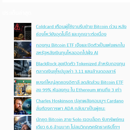
ประเด็นล่าสุด
Coldcard เตือนผู้ใช้งานรีบย้าย Bitcoin ด่วน หลัง
ช่องโหว่ยังอุดไม่ได้ และถูกเจาะต่อเนื่อง
กองทุน Bitcoin ETF เจ๊งและปิดตัวเป็นแห่งแรกใน
สหรัฐหลังเงินทุนไหลออกไปฝั่ง AI
BlackRock ลุยเปิดตัว Tokenized สำหรับกองทุน
ตลาดเงินยุโรปมูลค่า 3.11 แสนล้านดอลลาร์
แบงก์ใหญ่สุดของอิตาลี ลดสัดส่วน Bitcoin ETF
ลง 99% หันลงทุน ใน Ethereum แทนถึง 3 เท่า
Charles Hoskinson ปลุกพลังคอมมูฯ Cardano
ลั่นต้องการพา ADA กลับมาเป็นผู้ชนะ
นักขุด Bitcoin สาย Solo เจอบล็อก รับทรัพย์คน
เดียว 6.6 ล้านบาท ไม่สนวิกฤตศรัทธาคริปโทฯ