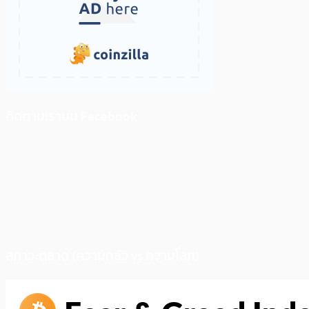
ติดตามเราบน Facebook
สภาวะตลาด (ความกลัว vs ความโลภ)