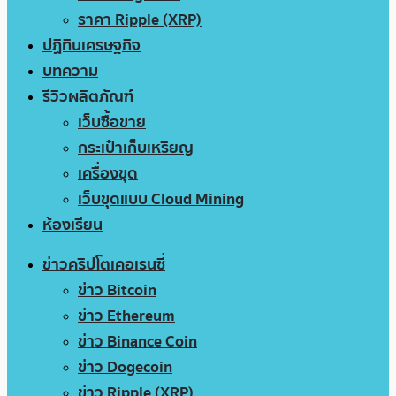
ราคา Ripple (XRP)
ปฏิทินเศรษฐกิจ
บทความ
รีวิวผลิตภัณฑ์
เว็บซื้อขาย
กระเป๋าเก็บเหรียญ
เครื่องขุด
เว็บขุดแบบ Cloud Mining
ห้องเรียน
ข่าวคริปโตเคอเรนซี่
ข่าว Bitcoin
ข่าว Ethereum
ข่าว Binance Coin
ข่าว Dogecoin
ข่าว Ripple (XRP)