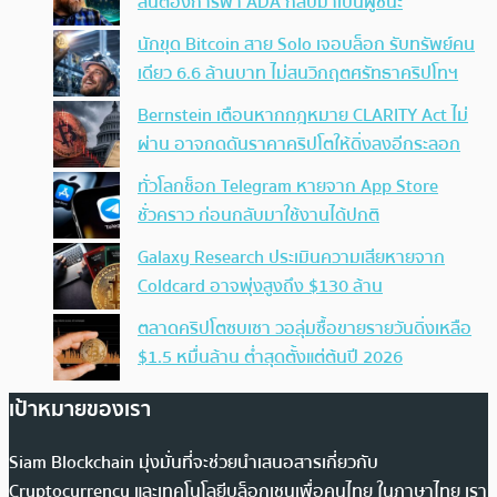
ลั่นต้องการพา ADA กลับมาเป็นผู้ชนะ
นักขุด Bitcoin สาย Solo เจอบล็อก รับทรัพย์คน
เดียว 6.6 ล้านบาท ไม่สนวิกฤตศรัทธาคริปโทฯ
Bernstein เตือนหากกฎหมาย CLARITY Act ไม่
ผ่าน อาจกดดันราคาคริปโตให้ดิ่งลงอีกระลอก
ทั่วโลกช็อก Telegram หายจาก App Store
ชั่วคราว ก่อนกลับมาใช้งานได้ปกติ
Galaxy Research ประเมินความเสียหายจาก
Coldcard อาจพุ่งสูงถึง $130 ล้าน
ตลาดคริปโตซบเซา วอลุ่มซื้อขายรายวันดิ่งเหลือ
$1.5 หมื่นล้าน ต่ำสุดตั้งแต่ต้นปี 2026
เป้าหมายของเรา
Siam Blockchain มุ่งมั่นที่จะช่วยนำเสนอสารเกี่ยวกับ
Cryptocurrency และเทคโนโลยีบล็อกเชนเพื่อคนไทย ในภาษาไทย เรา