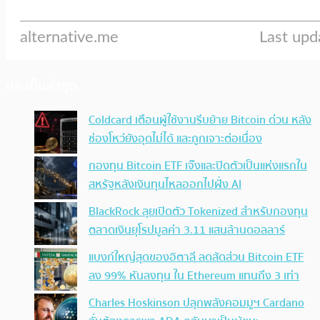
ประเด็นล่าสุด
Coldcard เตือนผู้ใช้งานรีบย้าย Bitcoin ด่วน หลัง
ช่องโหว่ยังอุดไม่ได้ และถูกเจาะต่อเนื่อง
กองทุน Bitcoin ETF เจ๊งและปิดตัวเป็นแห่งแรกใน
สหรัฐหลังเงินทุนไหลออกไปฝั่ง AI
BlackRock ลุยเปิดตัว Tokenized สำหรับกองทุน
ตลาดเงินยุโรปมูลค่า 3.11 แสนล้านดอลลาร์
แบงก์ใหญ่สุดของอิตาลี ลดสัดส่วน Bitcoin ETF
ลง 99% หันลงทุน ใน Ethereum แทนถึง 3 เท่า
Charles Hoskinson ปลุกพลังคอมมูฯ Cardano