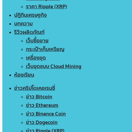
ราคา Ripple (XRP)
ปฏิทินเศรษฐกิจ
บทความ
รีวิวผลิตภัณฑ์
เว็บซื้อขาย
กระเป๋าเก็บเหรียญ
เครื่องขุด
เว็บขุดแบบ Cloud Mining
ห้องเรียน
ข่าวคริปโตเคอเรนซี่
ข่าว Bitcoin
ข่าว Ethereum
ข่าว Binance Coin
ข่าว Dogecoin
ข่าว Ripple (XRP)