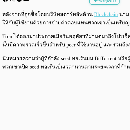
ฟังสรุปข่าว
พร้อมเล่น
หลังจากที่ถูกซื้อโดยบริษัทสตาร์ทอัพด้าน
Blockchain
นา
ให้กับผู้ใช้งานด้วยการจ่ายค่าตอบแทนพวกเขาเป็นเหรีย
Tron ได้ออกมาประกาศเมื่อวันพฤหัสฯที่ผ่านตมาถึงโปรเจ็คใ
นั้นมีความรวดเร็วขึ้นสำหรับ peer ที่ใช้งานอยู่ และรวมถึ
นั่นหมายความว่าผู้ที่กำลัง seed ทอเร้นบน BitTorrent หร
พวกเขาเปิด seed ทอเร้นเป็นเวลานานตามระยะเวลาที่กำห