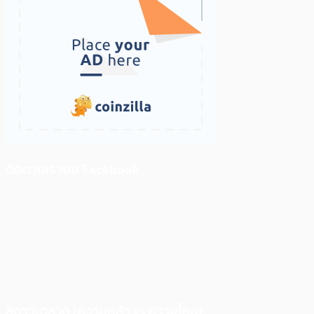
ติดตามเราบน Facebook
สภาวะตลาด (ความกลัว vs ความโลภ)