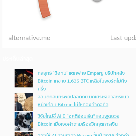
ประเด็นล่าสุด
กลยุทธ์ ‘ถือทน’ แตกพ่าย Empery บริษัทคลัง
Bitcoin เทขาย 1,635 BTC เหลือในพอร์ตไม่ถึง
ครึ่ง
สอบตกสินทรัพย์ปลอดภัย นักเศรษฐศาสตร์แนว
หน้าเตือน Bitcoin ไม่ใช่ทองคำดิจิทัล
วิจัยใหม่ชี้ AI มี “อคติซ่อนเร้น” แอบพูดอวย
Bitcoin เมื่อเจอคำถามเรื่องวิกฤตการเงิน
ลองให้ AI ทายราคา Bitcoin สิ้นปี 2026 ส่องคำ