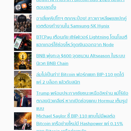
ตอบสุดอึ้ง
อาเสี่ยคริปโทฯ ตกกระป๋อง! สาวเกาหลีเผยสเปกคู่
เดตต้องทำงานใน Samsung-SK Hynix
BTCPay เตือนภัย เซิร์ฟเวอร์ Lightning โดนโจมตี
แฮกเกอร์ใช้ช่องโหว่ดูดเงินออกจาก Node
BNB พุ่งทะลุ $600 จุดชนวน Altseason ในระบบ
นิเวศ BNB Chain
ล่มไม่เป็นท่า! Bitcoin ฟอร์กแยก BIP-110 ขุดได้
แค่ 2 บล็อก แล้วดับสนิท
Trump พร้อมประกาศชัยชนะเหนืออิหร่าน แม้ไร้ข้อ
ตกลงนิวเคลียร์ หากเปิดช่องแคบ Hormuz เต็มรูป
แบบ
Michael Saylor ชี้ BIP-110 แทบไม่มีผลต่อ
Bitcoin เครือข่ายใหม่มี Hashpower แค่ 0.15%