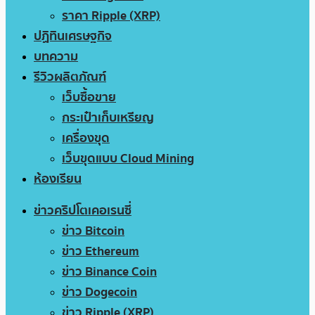
ราคา Ripple (XRP)
ปฏิทินเศรษฐกิจ
บทความ
รีวิวผลิตภัณฑ์
เว็บซื้อขาย
กระเป๋าเก็บเหรียญ
เครื่องขุด
เว็บขุดแบบ Cloud Mining
ห้องเรียน
ข่าวคริปโตเคอเรนซี่
ข่าว Bitcoin
ข่าว Ethereum
ข่าว Binance Coin
ข่าว Dogecoin
ข่าว Ripple (XRP)