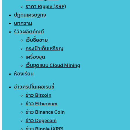
ราคา Ripple (XRP)
ปฏิทินเศรษฐกิจ
บทความ
รีวิวผลิตภัณฑ์
เว็บซื้อขาย
กระเป๋าเก็บเหรียญ
เครื่องขุด
เว็บขุดแบบ Cloud Mining
ห้องเรียน
ข่าวคริปโตเคอเรนซี่
ข่าว Bitcoin
ข่าว Ethereum
ข่าว Binance Coin
ข่าว Dogecoin
ข่าว Ripple (XRP)